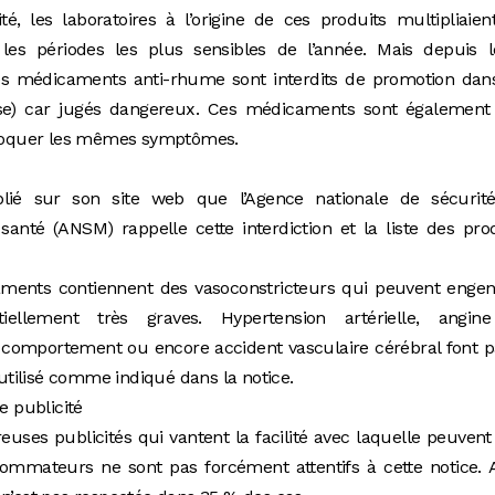
é, les laboratoires à l’origine de ces produits multipliaien
les périodes les plus sensibles de l’année. Mais depuis l
es médicaments anti-rhume sont interdits de promotion dans
sse) car jugés dangereux. Ces médicaments sont également 
provoquer les mêmes symptômes.
ié sur son site web que l’Agence nationale de sécurit
nté (ANSM) rappelle cette interdiction et la liste des pro
ments contiennent des vasoconstricteurs qui peuvent engen
iellement très graves. Hypertension artérielle, angin
u comportement ou encore accident vasculaire cérébral font p
 utilisé comme indiqué dans la notice.
e publicité
ses publicités qui vantent la facilité avec laquelle peuvent
sommateurs ne sont pas forcément attentifs à cette notice. A