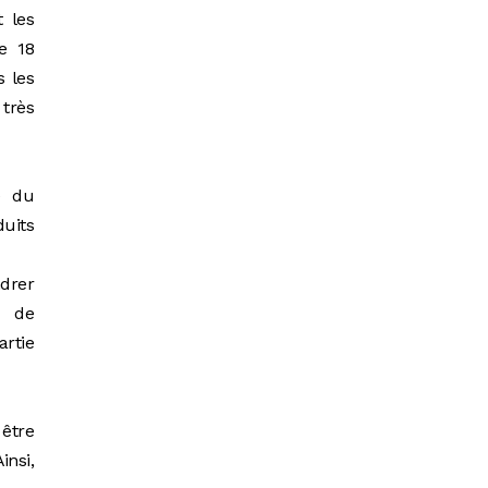
t les
e 18
 les
très
é du
duits
drer
e de
artie
 être
insi,