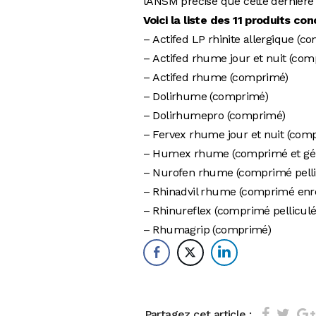
l’ANSM précise que cette dernière
Voici la liste des 11 produits con
– Actifed LP rhinite allergique (c
– Actifed rhume jour et nuit (co
– Actifed rhume (comprimé)
– Dolirhume (comprimé)
– Dolirhumepro (comprimé)
– Fervex rhume jour et nuit (comp
– Humex rhume (comprimé et gél
– Nurofen rhume (comprimé pelli
– Rhinadvil rhume (comprimé enr
– Rhinureflex (comprimé pelliculé
– Rhumagrip (comprimé)
Partagez cet article :