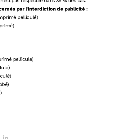
 n’est pas respectée dans 35 % des cas.
cernés par l’interdiction de publicité :
omprimé pelliculé)
mprimé)
rimé pelliculé)
ule)
culé)
obé)
)