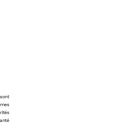
sont
ômes
ités
anté