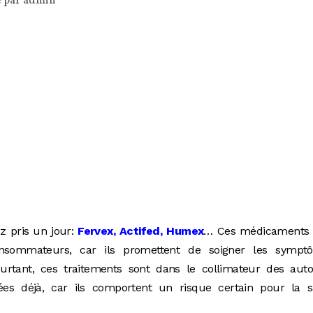
é par
admin
z pris un jour:
Fervex, Actifed, Humex
… Ces médicaments 
sommateurs, car ils promettent de soigner les sympt
tant, ces traitements sont dans le collimateur des autor
nées déjà, car ils comportent un risque certain pour la s