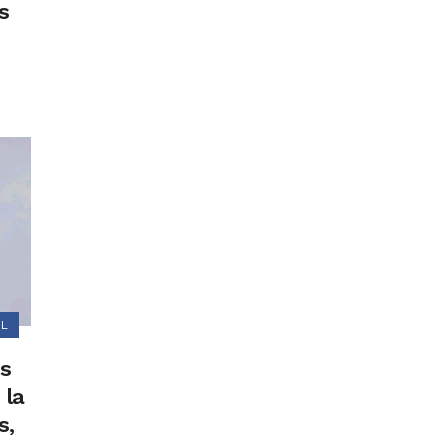
s
AL
es
 la
s,