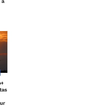
 a
p+
tas
our