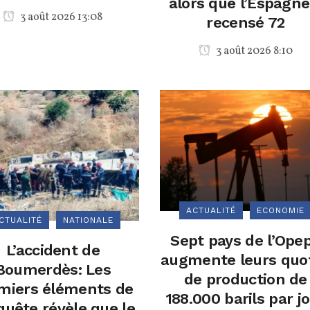
alors que l’Espagne
3 août 2026 13:08
recensé 72
3 août 2026 8:10
ACTUALITÉ
ECONOMIE
CTUALITÉ
NATIONALE
Sept pays de l’Ope
L’accident de
augmente leurs quo
Boumerdès: Les
de production de
miers éléments de
188.000 barils par j
quête révèle que le