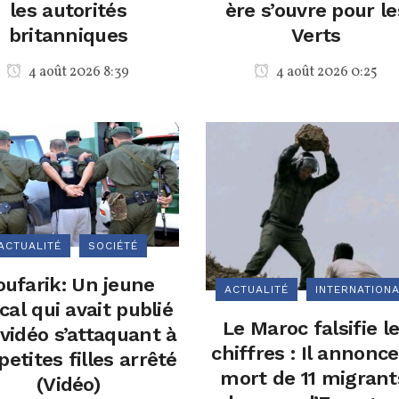
les autorités
ère s’ouvre pour le
britanniques
Verts
4 août 2026 8:39
4 août 2026 0:25
ACTUALITÉ
SOCIÉTÉ
oufarik: Un jeune
ACTUALITÉ
INTERNATION
cal qui avait publié
Le Maroc falsifie l
vidéo s’attaquant à
chiffres : Il annonce
petites filles arrêté
mort de 11 migrant
(Vidéo)