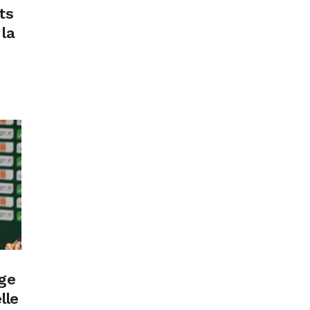
ts
 la
age
lle