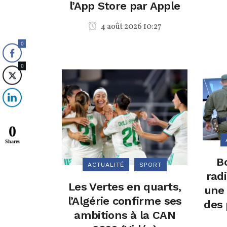
l’App Store par Apple
4 août 2026 10:27
0
0
0
Shares
B
ACTUALITÉ
SPORT
radi
Les Vertes en quarts,
une 
l’Algérie confirme ses
des 
ambitions à la CAN