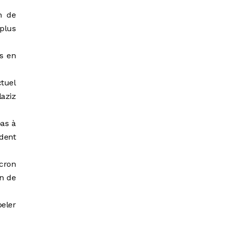
n de
plus
ts en
ctuel
laziz
pas à
dent
acron
on de
peler