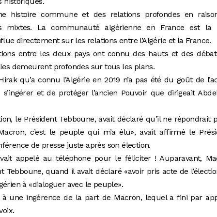
s historiques.
ne histoire commune et des relations profondes en raiso
les mixtes. La communauté algérienne en France est la 
lue directement sur les relations entre l’Algérie et la France.
elations entre les deux pays ont connu des hauts et des déba
lles demeurent profondes sur tous les plans.
Hirak qu’a connu l’Algérie en 2019 n’a pas été du goût de l’a
 s’ingérer et de protéger l’ancien Pouvoir que dirigeait Abde
ion, le Président Tebboune, avait déclaré qu’il ne répondrait 
cron, c’est le peuple qui m’a élu», avait affirmé le Prési
férence de presse juste après son élection.
’avait appelé au téléphone pour le féliciter ! Auparavant, M
ent Tebboune, quand il avait déclaré «avoir pris acte de l’électi
gérien à «dialoguer avec le peuple».
t à une ingérence de la part de Macron, lequel a fini par ap
voix.