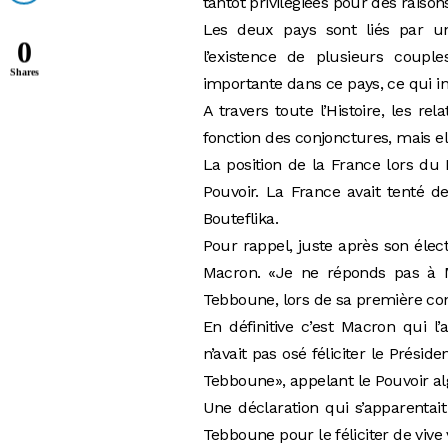
tantôt privilégiées pour des raison
Les deux pays sont liés par u
0
l’existence de plusieurs coup
Shares
importante dans ce pays, ce qui inf
A travers toute l’Histoire, les r
fonction des conjonctures, mais e
La position de la France lors du 
Pouvoir. La France avait tenté de
Bouteflika.
Pour rappel, juste après son élect
Macron. «Je ne réponds pas à Ma
Tebboune, lors de sa première con
En définitive c’est Macron qui l
n’avait pas osé féliciter le Présid
Tebboune», appelant le Pouvoir al
Une déclaration qui s’apparentai
Tebboune pour le féliciter de vive 