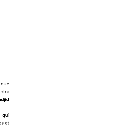
i que
entre
djid
e qui
es et