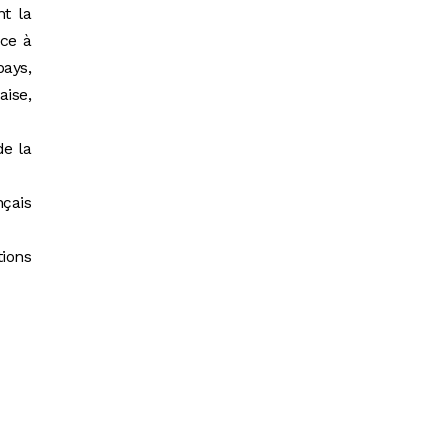
nt la
nce à
pays,
aise,
de la
çais
tions