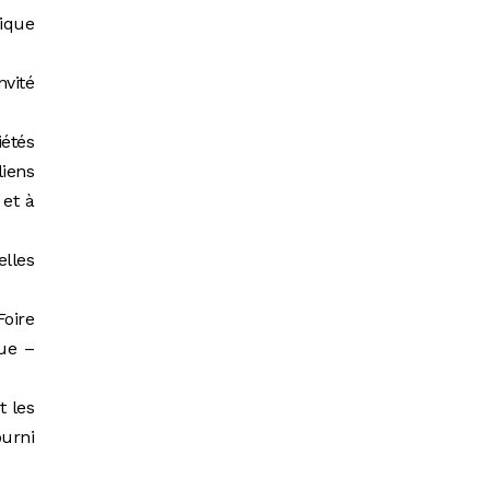
fique
nvité
iétés
liens
 et à
elles
oire
que –
t les
ourni