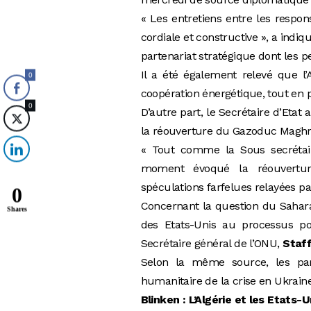
« Les entretiens entre les respo
cordiale et constructive », a indi
partenariat stratégique dont les p
Il a été également relevé que l
0
coopération énergétique, tout en 
0
D’autre part, le Secrétaire d’Etat
la réouverture du Gazoduc Maghr
« Tout comme la Sous secrétai
moment évoqué la réouvertu
spéculations farfelues relayées p
0
Concernant la question du Sahara
Shares
des Etats-Unis au processus pol
Secrétaire général de l’ONU,
Staf
Selon la même source, les par
humanitaire de la crise en Ukraine
Blinken : L’Algérie et les Etats-