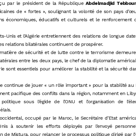
reçu par le président de la République
Abdelmadjid Tebbou
ricaines de « fortes », soulignant la volonté de son pays d’œ
ns économiques, éducatifs et culturels et le renforcement 
tats-Unis et l’Algérie entretiennent des relations de longue date
s relations bilatérales continuent de prospérer.
matière de sécurité et de lutte contre le terrorisme demeure
ilatérales entre les deux pays, le chef de la diplomatie américa
rie sont essentiels pour améliorer la stabilité et la sécurité da
érie continue de jouer « un rôle important » pour la stabilité au 
ment pacifique des conflits dans la région, notamment en Lib
litique sous l’égide de l’ONU et l’organisation de l’élec
élais.
ccidental, occupé par le Maroc, le Secrétaire d’Etat améric
Unis à soutenir les efforts déployés par l’envoyé personne
an de Mistura, pour relancer le processus politique dirigé par 