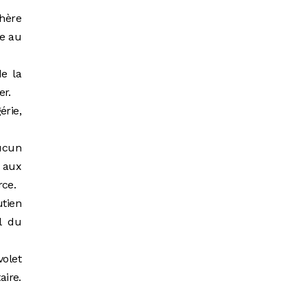
phère
ée au
e la
er.
érie,
ucun
 aux
rce.
utien
l du
olet
aire.