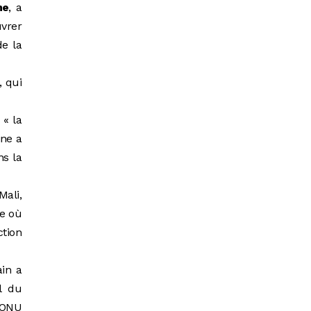
ne
, a
uvrer
de la
, qui
 « la
ine a
ns la
Mali,
ye où
tion
ain a
l du
l’ONU