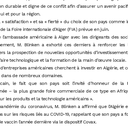
on durable et digne de ce conflit afin d’assurer un avenir paci
i et pour la région.
 « satisfaction » et sa « fierté » du choix de son pays comme i
e la Foire internationale d’Alger (FIA) prévue en juin.
 l’ambassade américaine à Alger avec les dirigeants des soc
nement, M. Blinken a exhorté ces derniers à renforcer les 
ers la prospection de nouvelles opportunités d’investissement
faire technologique et la formation de la main d’œuvre locale.
d’entreprises américaines cherchent à investir en Algérie, et c
is dans de nombreux domaines.
cain, le fait que son pays soit l’invité d’honneur de la F
année – la plus grande foire commerciale de ce type en Afri
our les produits et la technologie américains ».
 pandémie du coronavirus, M. Blinken a affirmé que l’Algérie e
s sur les risques liés au COVID-19, rappelant que son pays a f
e vaccin l’année dernière via le dispositif Covax.