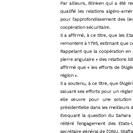
Par ailleurs, Blinken qui a été 
qualifié les relations algéro-amé
pour l’approfondissement des lie
coopération sécuritaire.
Il a affirmé, à ce titre, que les E
remontent à 1795, estimant que ce
Rappelant que la coopération en 
pierre angulaire » des relations b
affirmé que « les efforts de l’Algé
région ».
Il a soutenu, à ce titre, que l’Alg
saluant ses efforts pour un règle
elle œuvre pour une solution po
présidentielle dans les meilleurs d
Evoquant la question du Sahara o
réitéré l’engagement des Etats-
secrétaire général de l’ONU, Staff