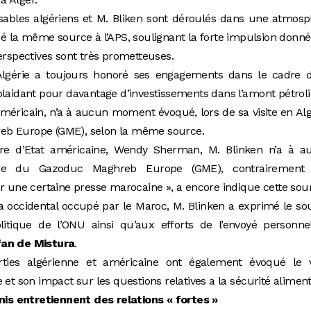
nsables algériens et M. Bliken sont déroulés dans une atmos
qué la même source à l’APS, soulignant la forte impulsion donn
erspectives sont très prometteuses.
’Algérie a toujours honoré ses engagements dans le cadre d
plaidant pour davantage d’investissements dans l’amont pétroli
 américain, n’a à aucun moment évoqué, lors de sa visite en Alg
eb Europe (GME), selon la même source.
re d’Etat américaine, Wendy Sherman, M. Blinken n’a à a
re du Gazoduc Maghreb Europe (GME), contrairement
ar une certaine presse marocaine », a encore indique cette sou
 occidental occupé par le Maroc, M. Blinken a exprimé le so
itique de l’ONU ainsi qu’aux efforts de l’envoyé personne
fan de Mistura
.
ties algérienne et américaine ont également évoqué le v
 et son impact sur les questions relatives a la sécurité aliment
Unis entretiennent des relations « fortes »