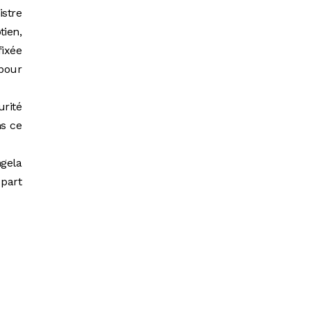
istre
tien,
fixée
 pour
urité
ns ce
ngela
 part