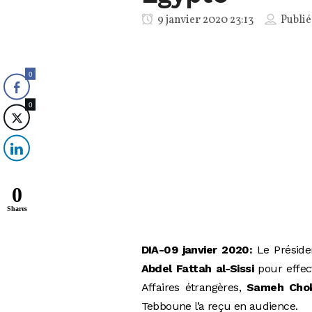
9 janvier 2020 23:13
Publié
0
0
0
Shares
DIA-09 janvier 2020:
Le Présiden
Abdel Fattah al-Sissi
pour effect
Affaires étrangères,
Sameh Chok
Tebboune l’a reçu en audience.