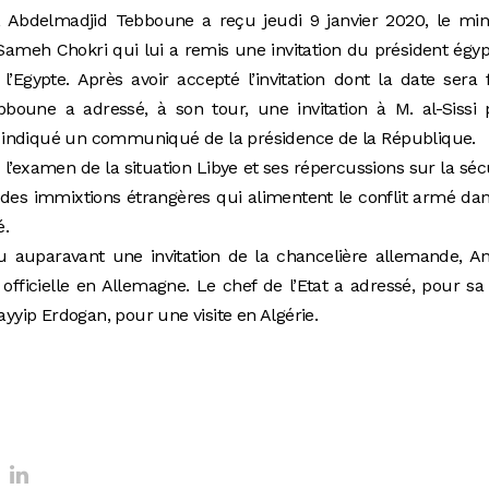
, Abdelmadjid Tebboune a reçu jeudi 9 janvier 2020, le min
 Sameh Chokri qui lui a remis une invitation du président égyp
 l’Egypte. Après avoir accepté l’invitation dont la date sera 
bboune a adressé, à son tour, une invitation à M. al-Sissi
, a indiqué un communiqué de la présidence de la République.
 l’examen de la situation Libye et ses répercussions sur la séc
e des immixtions étrangères qui alimentent le conflit armé da
é.
u auparavant une invitation de la chancelière allemande, A
 officielle en Allemagne. Le chef de l’Etat a adressé, pour sa
ayyip Erdogan, pour une visite en Algérie.