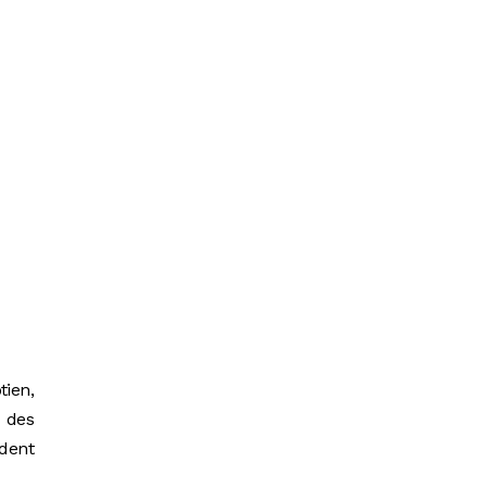
tien,
n des
ident