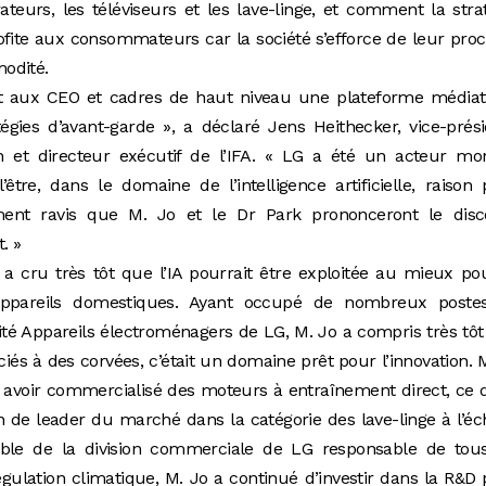
teurs, les téléviseurs et les lave-linge, et comment la stra
ofite aux consommateurs car la société s’efforce de leur pro
odité.
nt aux CEO et cadres de haut niveau une plateforme médiat
égies d’avant-garde », a déclaré Jens Heithecker, vice-prés
 et directeur exécutif de l’IFA. « LG a été un acteur mon
être, dans le domaine de l’intelligence artificielle, raison
nt ravis que M. Jo et le Dr Park prononceront le disc
. »
a cru très tôt que l’IA pourrait être exploitée au mieux po
appareils domestiques. Ayant occupé de nombreux poste
vité Appareils électroménagers de LG, M. Jo a compris très tô
iés à des corvées, c’était un domaine prêt pour l’innovation. 
avoir commercialisé des moteurs à entraînement direct, ce 
de leader du marché dans la catégorie des lave-linge à l’éc
ble de la division commerciale de LG responsable de tous
gulation climatique, M. Jo a continué d’investir dans la R&D