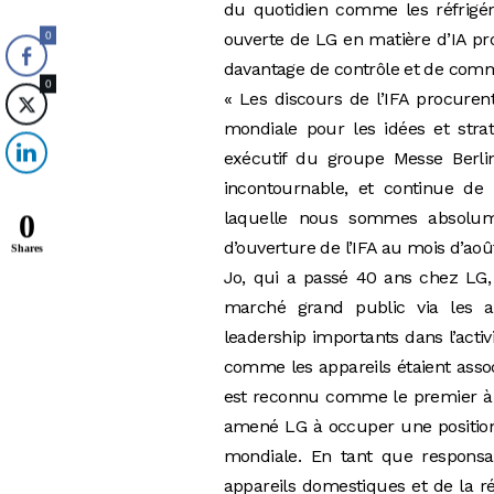
du quotidien comme les réfrigéra
0
ouverte de LG en matière d’IA pr
davantage de contrôle et de comm
0
« Les discours de l’IFA procure
mondiale pour les idées et strat
exécutif du groupe Messe Berlin
incontournable, et continue de l’
0
laquelle nous sommes absolume
d’ouverture de l’IFA au mois d’août
Shares
Jo, qui a passé 40 ans chez LG, 
marché grand public via les 
leadership importants dans l’acti
comme les appareils étaient assoc
est reconnu comme le premier à 
amené LG à occuper une position 
mondiale. En tant que responsa
appareils domestiques et de la ré