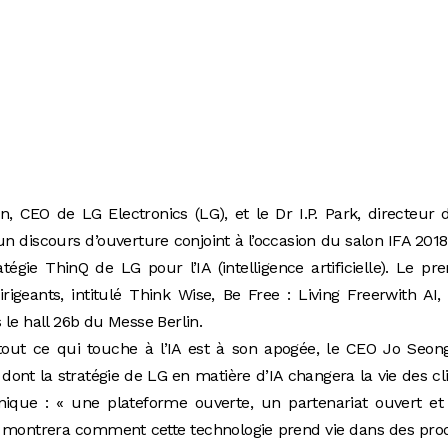
n, CEO de LG Electronics (LG), et le Dr I.P. Park, directeur 
n discours d’ouverture conjoint à l’occasion du salon IFA 2018
tégie ThinQ de LG pour l’IA (intelligence artificielle). Le pr
rigeants, intitulé Think Wise, Be Free : Living Freerwith AI,
 le hall 26b du Messe Berlin.
out ce qui touche à l’IA est à son apogée, le CEO Jo Seong
dont la stratégie de LG en matière d’IA changera la vie des cl
nique : « une plateforme ouverte, un partenariat ouvert et
rk montrera comment cette technologie prend vie dans des pro