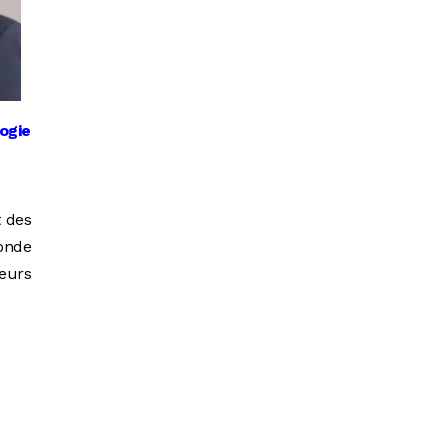
logie
t des
onde
teurs