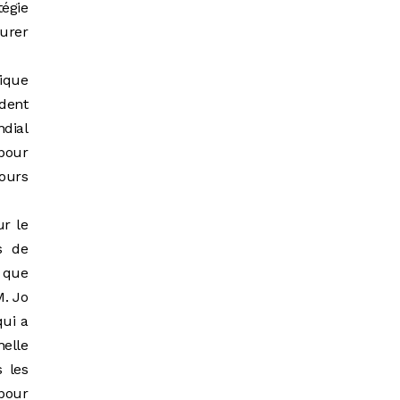
tégie
curer
ique
ident
dial
 pour
ours
ur le
s de
t que
M. Jo
qui a
helle
 les
 pour