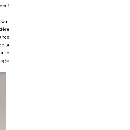
 chef
pour
idère
ance
de la
ur le
égie