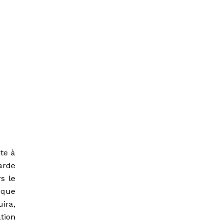
te à
arde
s le
que
ira,
ation