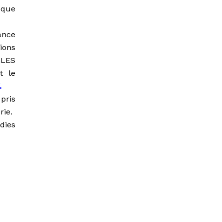
 que
ance
ions
GLES
t le
.
pris
rie.
adies