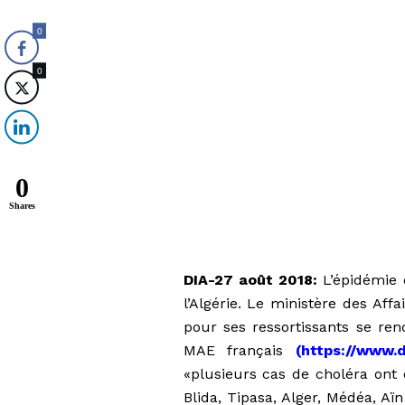
0
0
0
Shares
DIA-27 août 2018:
L’épidémie 
l’Algérie. Le ministère des Af
pour ses ressortissants se ren
MAE français
(
https://www.d
«plusieurs cas de choléra ont 
Blida, Tipasa, Alger, Médéa, Aï