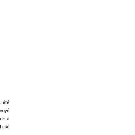
 été
voyé
ion à
efusé