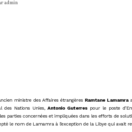
ar
admin
ncien ministre des Affaires étrangères
Ramtane Lamamra
a
al des Nations Unies,
Antonio Guterres
pour le poste d’En
les parties concernées et impliquées dans les efforts de solut
cepté le nom de Lamamra à l’exception de la Libye qui avait r