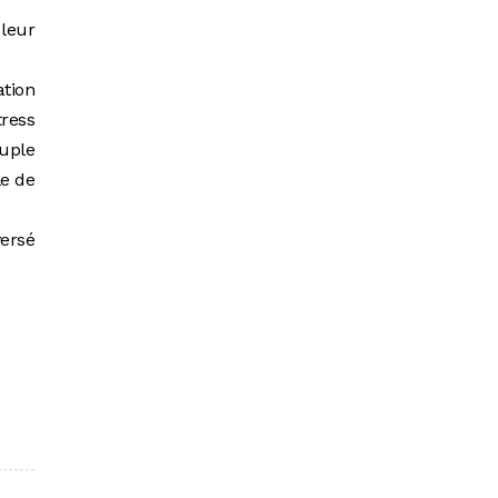
 leur
ation
tress
euple
le de
versé