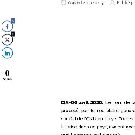
6 avril 2020 23:31
Publié p
0
0
0
Shares
DIA-06 avril 2020:
Le nom de l’a
proposé par le secrétaire génér
spécial de l’ONU en Libye. Toutes 
la crise dans ce pays, avaient ac
que Lamamra soit nommé.