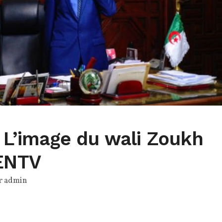
: L’image du wali Zoukh
’ENTV
r
admin