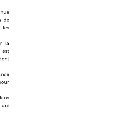
enue
n de
 les
r la
 est
 dont
ance
pour
dans
 qui