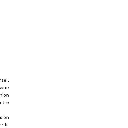
seil
issue
nion
ntre
sion
r la