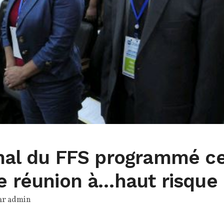
onal du FFS programmé c
ne réunion à…haut risque
ar
admin