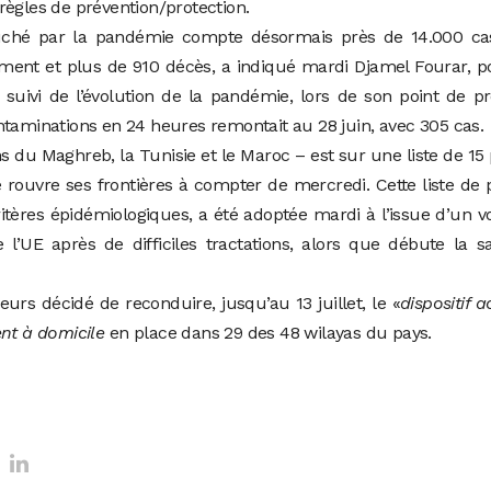
règles de prévention/protection.
uché par la pandémie compte désormais près de 14.000 ca
ement et plus de 910 décès, a indiqué mardi Djamel Fourar, p
 suivi de l’évolution de la pandémie, lors de son point de p
ntaminations en 24 heures remontait au 28 juin, avec 305 cas.
s du Maghreb, la Tunisie et le Maroc – est sur une liste de 15
rouvre ses frontières à compter de mercredi. Cette liste de 
itères épidémiologiques, a été adoptée mardi à l’issue d’un v
 l’UE après de difficiles tractations, alors que débute la s
urs décidé de reconduire, jusqu’au 13 juillet, le «
dispositif a
nt à domicile
en place dans 29 des 48 wilayas du pays.