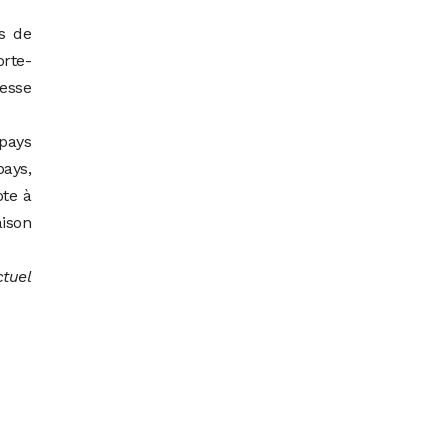
s de
orte-
resse
 pays
pays,
ote à
aison
ctuel