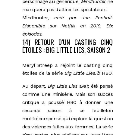
personnage au générique,
Mindhunter
ne
manquera pas d’attirer les spectateurs.
Mindhunter
, créé par Joe Penhall.
Disponible sur Netflix en 2019. Dix
épisodes.
14) RETOUR D’UN CASTING CINQ
ÉTOILES : BIG LITTLE LIES, SAISON 2
Meryl Streep a rejoint le casting cinq
étoiles de la série
Big Little Lies.
© HBO.
Au départ,
Big Little Lies
avait été pensé
comme une minisérie. Mais son succès
critique a poussé HBO à donner une
seconde saison à ce feuilleton
multirécompensé qui explore la question
des violences faites aux femmes. La série
n’est, certes, plus réalisée par Jean-Marc