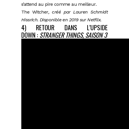
s’attend au pire comme au meilleur.
The Witcher
, créé par Lauren Schmidt
Hissrich. Disponible en 2019 sur Netflix.
4) RETOUR DANS L’UPSIDE
DOWN :
STRANGER THINGS, SAISON 3