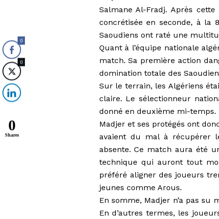
Salmane Al-Fradj. Après cette 
concrétisée en seconde, à la 8
Saoudiens ont raté une multitu
0
Quant à l’équipe nationale algé
match. Sa première action dang
0
domination totale des Saoudien
Sur le terrain, les Algériens ét
claire. Le sélectionneur natio
donné en deuxième mi-temps. 
0
Madjer et ses protégés ont donc
avaient du mal à récupérer le
Shares
absente. Ce match aura été un
technique qui auront tout mon
préféré aligner des joueurs tr
jeunes comme Arous.
En somme, Madjer n’a pas su met
En d’autres termes, les joueur