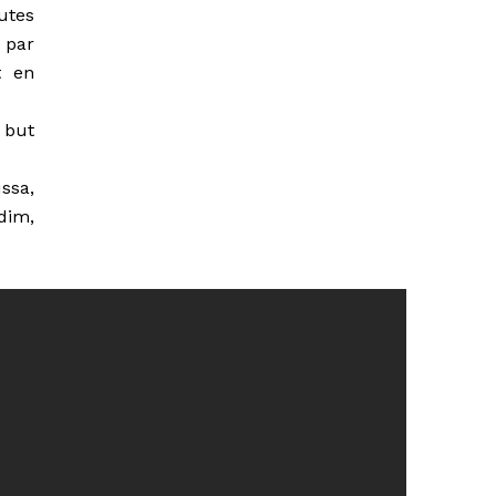
utes
 par
t en
 but
ssa,
dim,