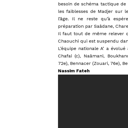
besoin de schéma tactique de M
les faiblesses de Madjer sur l
l’âge. Il ne reste qu’à espé
préparation par Saâdane, Chare
Il faut tout de même relever q
Chaouchi qui est suspendu dan
L’équipe nationale A’ a évolué
Chafai (c), Naâmani, Boukhan
72e), Bennacer (Zouari, 76e), B
Nassim Fateh