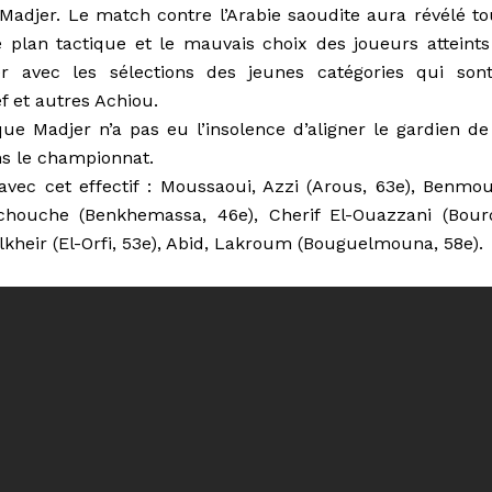
adjer. Le match contre l’Arabie saoudite aura révélé to
e plan tactique et le mauvais choix des joueurs atteints
rer avec les sélections des jeunes catégories qui son
f et autres Achiou.
ue Madjer n’a pas eu l’insolence d’aligner le gardien de
s le championnat.
 avec cet effectif : Moussaoui, Azzi (Arous, 63e), Benmou
chouche (Benkhemassa, 46e), Cherif El-Ouazzani (Bour
elkheir (El-Orfi, 53e), Abid, Lakroum (Bouguelmouna, 58e).