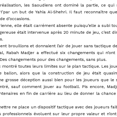
réalisation, les Saoudiens ont dominé la partie, ce qui s
1’par un but de Yahia Al-Shehri. Il faut reconnaître que
de d’occasions.
rienne, elle était carrément absente puisqu’elle a subi to
ereuse était intervenue après 20 minute de jeu, c’est dir
s.
aient brouillons et donnaient l’air de jouer sans tactique d
nal, Rabah Madjer a effectué six changements qui n’ont 
Des changements pour des changements, sans plus.
 montré toutes leurs limites sur le plan tactique. Les jou
 ballon, alors que la construction de jeu était quasi
e grosse déception aussi bien pour les joueurs que le s
tré, sauf comment jouer au football. Pis encore, Madj
entenaires en fin de carrière au lieu de donner la chance
tre ne place un dispositif tactique avec des joueurs faib
s professionnels évoluent sur leur propre valeur et n’ont