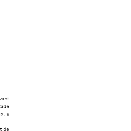
vant
tade
x, a
t de