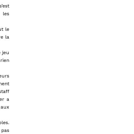
’est
 les
ut le
e la
e jeu
rien
eurs
ment
taff
er a
 aux
les.
 pas