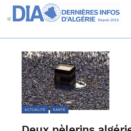
ACTUALITÉ
SANTÉ
Deux pèlerins algéri