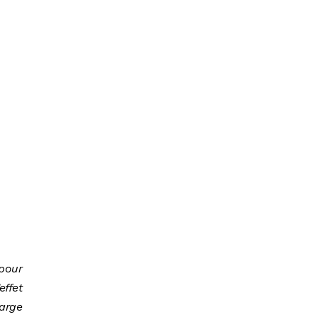
 pour
effet
harge