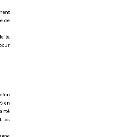
ement
pe de
de la
pour
ation
19 en
Santé
t les
pagne