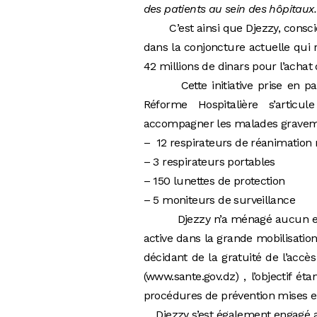
des patients au sein des hôpitaux.
C’est ainsi que Djezzy, conscien
dans la conjoncture actuelle qui 
42 millions de dinars pour l’achat
Cette initiative prise en parte
Réforme Hospitalière s’articu
accompagner les malades gravement 
– 12 respirateurs de réanimation
– 3 respirateurs portables
– 150 lunettes de protection
– 5 moniteurs de surveillance
Djezzy n’a ménagé aucun effort,
active dans la grande mobilisation
décidant de la gratuité de l’acc
(
www.sante.gov.dz
) , l’objectif é
procédures de prévention mises en
Djezzy s’est également engagé a