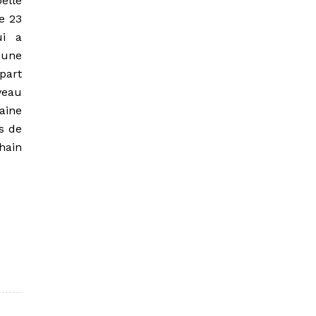
elle
le 23
ui a
 une
part
veau
aine
s de
chain