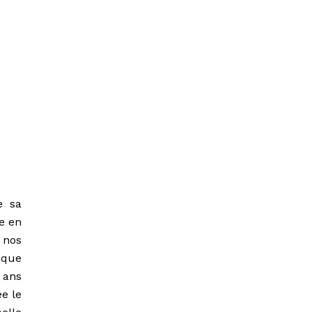
e sa
e en
 nos
ique
 ans
e le