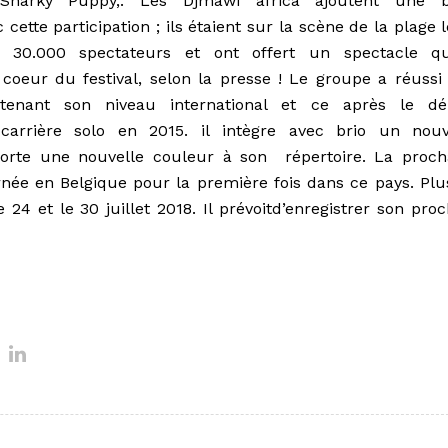
Snarky Puppy,. Les Djmawi africa ajoutent une b
ette participation ; ils étaient sur la scène de la plage 
e 30.000 spectateurs et ont offert un spectacle q
 coeur du festival, selon la presse ! Le groupe a réussi
tenant son niveau international et ce après le dé
arrière solo en 2015. il intègre avec brio un nou
orte une nouvelle couleur à son répertoire. La proch
née en Belgique pour la première fois dans ce pays. Plu
 24 et le 30 juillet 2018. Il prévoitd’enregistrer son pro