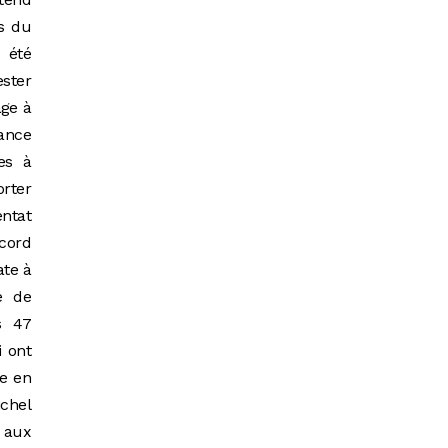
s du
 été
ester
age à
sance
es à
rter
entat
ccord
ate à
e de
s 47
i ont
se en
chel
 aux