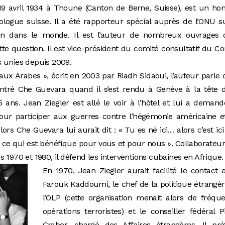
 19 avril 1934 à Thoune (Canton de Berne, Suisse), est un 
ciologue suisse. Il a été rapporteur spécial auprès de l’ONU s
tion dans le monde. Il est l’auteur de nombreux ouvrages 
te question. Il est vice-président du comité consultatif du Co
s unies depuis 2009.
 aux Arabes », écrit en 2003 par Riadh Sidaoui, l’auteur parle 
ontré Che Guevara quand il s’est rendu à Genève à la tête 
35 ans. Jean Ziegler est allé le voir à l’hôtel et lui a deman
ur participer aux guerres contre l’hégémonie américaine et
rs Che Guevara lui aurait dit : « Tu es né ici… alors c’est ic
ce qui est bénéfique pour vous et pour nous ». Collaborateur
 1970 et 1980, il défend les interventions cubaines en Afrique.
En 1970, Jean Ziegler aurait facilité le contact 
Farouk Kaddoumi, le chef de la politique étrangè
l’OLP (cette organisation menait alors de fréqu
opérations terroristes) et le conseiller fédéral P
Graber, chargé des Affaires étrangères. Il pré