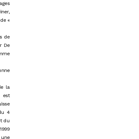
tages
iner,
 de «
ts de
er De
homme
bonne
de la
 est
isse
du 4
t du
1999
e une