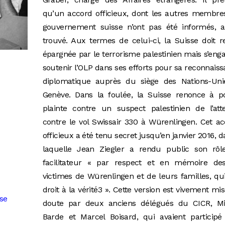
qu’un accord officieux, dont les autres membre
gouvernement suisse n’ont pas été informés, a
trouvé. Aux termes de celui-ci, la Suisse doit r
épargnée par le terrorisme palestinien mais s’eng
soutenir l’OLP dans ses efforts pour sa reconnais
diplomatique auprès du siège des Nations-Uni
Genève. Dans la foulée, la Suisse renonce à po
plainte contre un suspect palestinien de l’att
contre le vol Swissair 330 à Würenlingen. Cet a
officieux a été tenu secret jusqu’en janvier 2016, d
laquelle Jean Ziegler a rendu public son rôl
facilitateur « par respect et en mémoire de
victimes de Würenlingen et de leurs familles, qu
droit à la vérité3 ». Cette version est vivement mi
se
doute par deux anciens délégués du CICR, Mi
Barde et Marcel Boisard, qui avaient participé