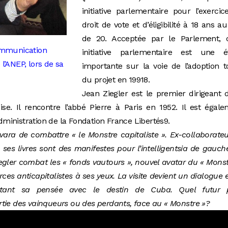
initiative parlementaire pour l’exerci
droit de vote et d’éligibilité à 18 ans au
de 20. Acceptée par le Parlement, c
Communication
initiative parlementaire est une é
l’ANEP, lors de sa
importante sur la voie de l’adoption t
du projet en 19918.
Jean Ziegler est le premier dirigeant 
 Il rencontre l’abbé Pierre à Paris en 1952.
Il est égal
inistration de la Fondation France Libertés9.
vara de combattre « le Monstre capitaliste ». Ex-collaborate
, ses livres sont des manifestes pour l’intelligentsia de gauch
egler combat les « fonds vautours », nouvel avatar du « Monst
rces anticapitalistes à ses yeux. La visite devient un dialogue 
ontant sa pensée avec le destin de Cuba. Quel futur 
partie des vainqueurs ou des perdants, face au « Monstre »?