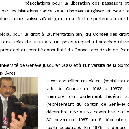
négociations pour la libération des passagers o
 par les historiens Sacha Zala, Thomas Bürgisser et Yves Ste
omatiques suisses (Dodis), qui qualifient ce prétendu accord
écial pour le droit à l’alimentation (en) du Conseil des droi
tions unies de 2000 à 2008, poste auquel lui succède Olivi
e-président du comité consultatif du Conseil des droits de l’
l’université de Genève jusqu’en 2002 et à l’université de la Sor
x livres.
Il est conseiller municipal (socialiste) 
ville de Genève de 1963 à 19676. Il
membre du parlement fédéral su
(représentant du canton de Genève) 
décembre 1967 au 27 novembre 1983 e
30 novembre 1987 au 5 décembre 
(parti socialiste). En 1975, il dépos