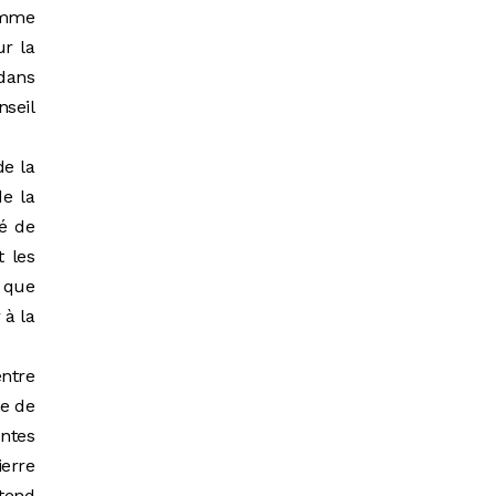
homme
ur la
dans
nseil
de la
de la
dé de
 les
i que
 à la
entre
re de
entes
ierre
tend