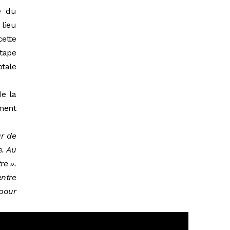
ce du
 lieu
ette
tape
otale
de la
ement
ur de
e. Au
re ».
entre
pour