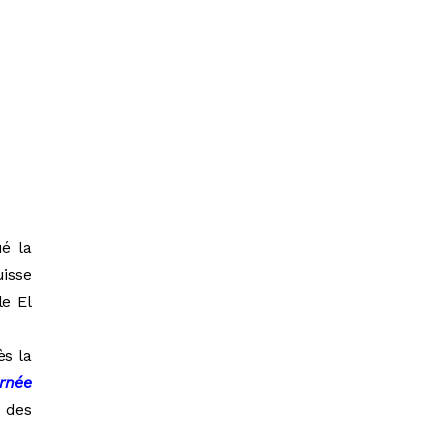
é la
uisse
le El
ès la
rnée
e des