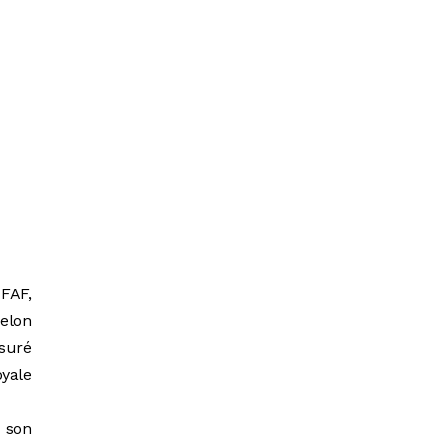
 FAF,
selon
ssuré
oyale
e son