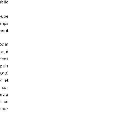
’elle
coupe
temps
ement
-2019
ur, à
riens
epuis
2010)
r et
u sur
devra
er ce
pour