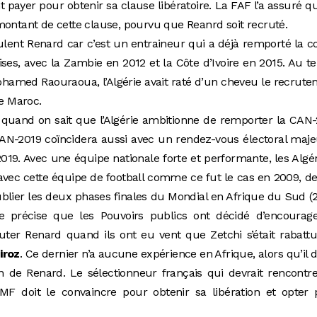
t payer pour obtenir sa clause libératoire. La FAF l’a assuré qu
montant de cette clause, pourvu que Reanrd soit recruté.
ulent Renard car c’est un entraineur qui a déjà remporté la 
ises, avec la Zambie en 2012 et la Côte d’Ivoire en 2015. Au 
Mohamed Raouraoua, l’Algérie avait raté d’un cheveu le recrut
le Maroc.
quand on sait que l’Algérie ambitionne de remporter la CAN
N-2019 coïncidera aussi avec un rendez-vous électoral maje
e 2019. Avec une équipe nationale forte et performante, les Algé
avec cette équipe de football comme ce fut le cas en 2009, d
lier les deux phases finales du Mondial en Afrique du Sud (
e précise que les Pouvoirs publics ont décidé d’encourage
ter Renard quand ils ont eu vent que Zetchi s’était rabatt
iroz
. Ce dernier n’a aucune expérience en Afrique, alors qu’il 
on de Renard. Le sélectionneur français
qui devrait rencontr
F doit le convaincre pour obtenir sa libération et opter 