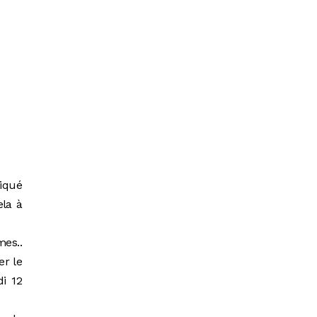
iqué
ela à
mes..
er le
di 12