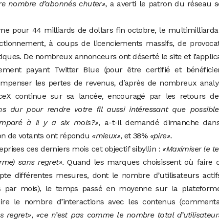
tre nombre d’abonnés chuter»
, a averti le patron du réseau s
me pour 44 milliards de dollars fin octobre, le multimilliarda
nctionnement, à coups de licenciements massifs, de provoca
ques. De nombreux annonceurs ont déserté le site et l’applic
ment payant Twitter Blue (pour être certifié et bénéficie
compenser les pertes de revenus, d’après de nombreux analy
ceX continue sur sa lancée, encouragé par les retours de
ns dur pour rendre votre fil aussi intéressant que possibl
mparé à il y a six mois?»
, a-t-il demandé dimanche dan
ion de votants ont répondu
«mieux»
, et 38%
«pire»
.
rises ces derniers mois cet objectif sibyllin :
«Maximiser le 
orme) sans regret»
. Quand les marques choisissent où faire 
pte différentes mesures, dont le nombre d’utilisateurs acti
s par mois), le temps passé en moyenne sur la plateform
-dire le nombre d’interactions avec les contenus (commenta
s regret»
,
«ce n’est pas comme le nombre total d’utilisateu