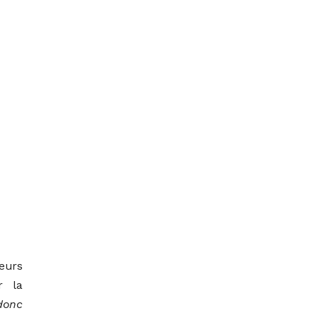
eurs
r la
 donc