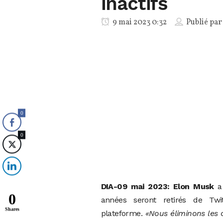
inactifs
9 mai 2023 0:32
Publié pa
0
0
DIA-09 mai 2023:
Elon Musk
a 
0
années seront retirés de Twi
Shares
plateforme.
«Nous éliminons les 