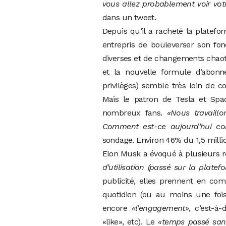
vous allez probablement voir vo
dans un tweet.
Depuis qu’il a racheté la platefor
entrepris de bouleverser son fo
diverses et de changements chaoti
et la nouvelle formule d’abonne
privilèges) semble très loin de 
Mais le patron de Tesla et Spa
nombreux fans.
«Nous travaillo
Comment est-ce aujourd’hui co
sondage. Environ 46% du 1,5 mill
Elon Musk a évoqué à plusieurs rep
d’utilisation (passé sur la platef
publicité, elles prennent en com
quotidien (ou au moins une foi
encore
«l’engagement»
, c’est-à
«like», etc). Le
«temps passé san