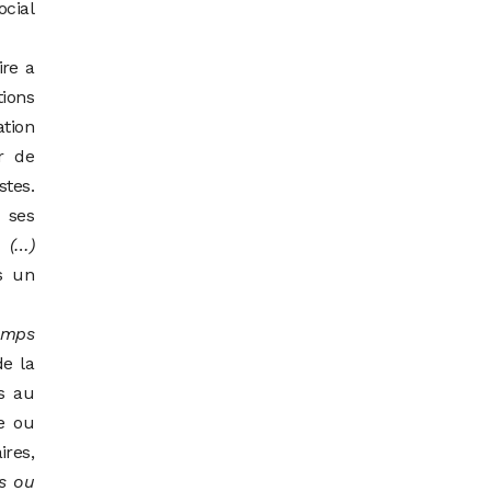
ocial
ire a
tions
ation
r de
stes.
 ses
e (…)
s un
temps
de la
fs au
e ou
ires,
rs ou