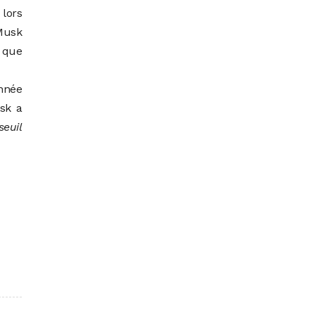
 lors
 Musk
 que
année
sk a
seuil