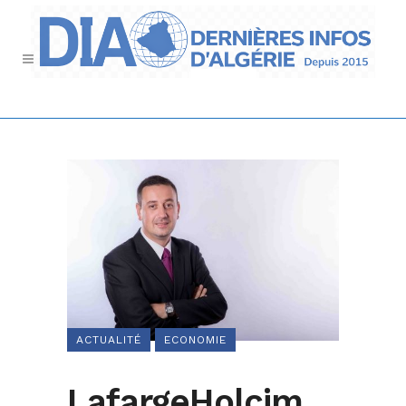
ACTUALITÉ
ECONOMIE
LafargeHolcim