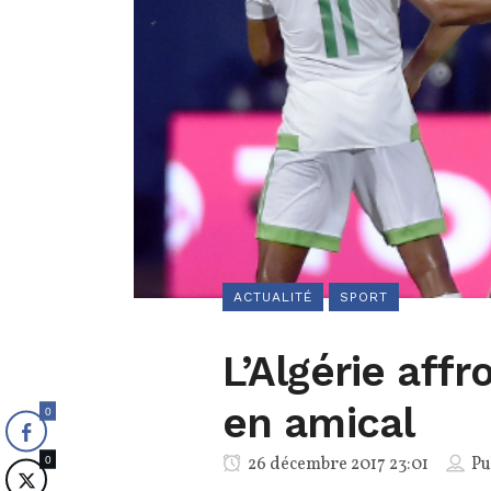
ACTUALITÉ
SPORT
L’Algérie affr
en amical
0
26 décembre 2017 23:01
Pu
0