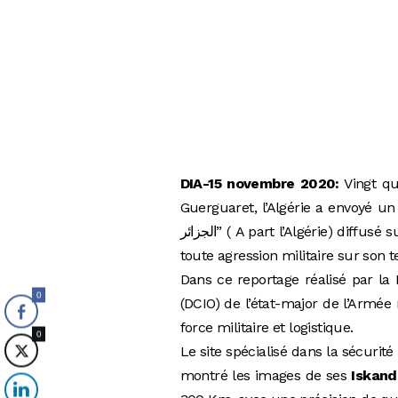
DIA-15 novembre 2020:
Vingt qu
Guerguaret, l’Algérie a envoyé un 
الجزائر” ( A part l’Algérie) diffusé sur la chaîne publique le 14 novembre, en mettant en garde contre
toute agression militaire sur son te
Dans ce reportage réalisé par la 
0
(DCIO) de l’état-major de l’Armée 
force militaire et logistique.
0
Le site spécialisé dans la sécurité
montré les images de ses
Iskand