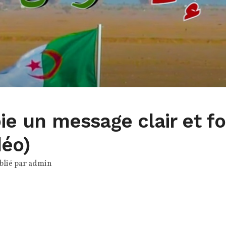
oie un message clair et fo
déo)
blié par
admin