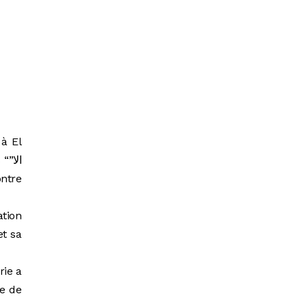
 à El
الا
ation
et sa
rie a
le de