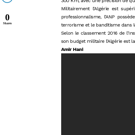
300 Km, avec une précision de q
Militairement l’Algérie est sup
0
professionnalisme, l’ANP possèd
Shares
terrorisme et le banditisme dans 
Selon le classement 2016 de l’Ins
son budget militaire l’Algérie est 
Amir Hani