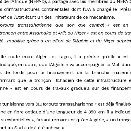
t de l’Afrique (NEPAD), a partagé avec les membres du NEPA
ts d’infrastructures continentales dont l’UA a chargé le Prés
chef de l’Etat étant un des initiateurs de ce mécanisme.
toroute transsaharienne que son axe central « est en 
tronçon entre Assamaka et Arlit au Niger « est en cours de tr
é mobilisé grâce à un effort de l’Algérie et du Niger auprè
.
te route entre Alger et Lagos, il a précisé qu’elle « est 
ndiqué, en outre, que l’Algérie « va accompagner le Mali dan
rs de fonds pour le financement de la branche malienn
affirmant que le tronçon tchadien de cette infrastructure 
ienne « est en cours de travaux graduels sur des financem
e tunisienne vers l’autoroute transsaharienne « est déjà finalisé
nne en fibre optique d’une longueur de 4 350 km, il a indiqu
substantielles », faisant remarquer qu’en Algérie, « un tronç
rd au Sud a déjà été achevé ».