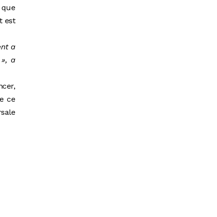
 que
t est
ent a
», a
ncer,
e ce
sale