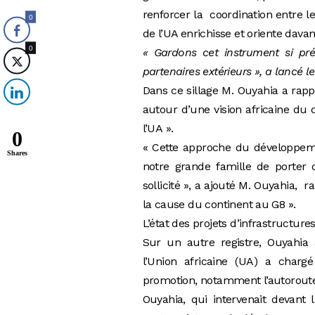
renforcer la coordination entre 
0
de l’UA enrichisse et oriente dav
0
« Gardons cet instrument si pr
partenaires extérieurs », a lancé l
Dans ce sillage M. Ouyahia a rapp
autour d’une vision africaine du
l’UA ».
0
« Cette approche du développeme
Shares
notre grande famille de porter 
sollicité », a ajouté M. Ouyahia, 
la cause du continent au G8 ».
L’état des projets d’infrastructure
Sur un autre registre, Ouyahia a
l’Union africaine (UA) a charg
promotion, notamment l’autoroute 
Ouyahia, qui intervenait devan