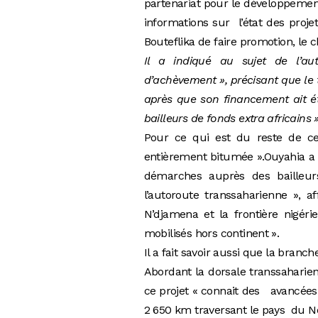
partenariat pour le développemen
informations sur l’état des proje
Bouteflika de faire promotion, le 
Il a indiqué au sujet de l’au
d’achèvement », précisant que le 
après que son financement ait ét
bailleurs de fonds extra africains »
Pour ce qui est du reste de cet
entièrement bitumée ».Ouyahia a i
démarches auprès des bailleu
l’autoroute transsaharienne », 
N’djamena et la frontière nigér
mobilisés hors continent ».
Il a fait savoir aussi que la branch
Abordant la dorsale transsaharie
ce projet « connait des avancées 
2 650 km traversant le pays du No