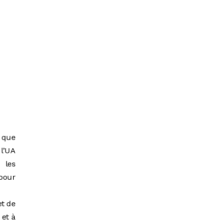
 que
 l’UA
 les
pour
et de
 et à