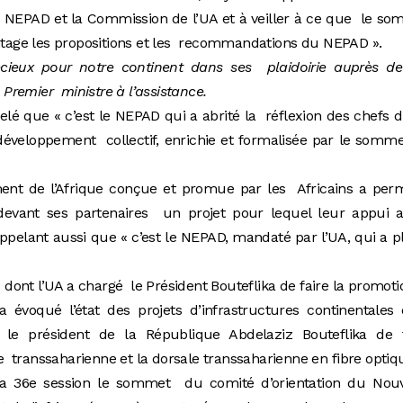
le NEPAD et la Commission de l’UA et à veiller à ce que le s
antage les propositions et les recommandations du NEPAD ».
écieux pour notre continent dans ses plaidoirie auprès de
e Premier ministre à l’assistance.
elé que « c’est le NEPAD qui a abrité la réflexion des chefs d
 développement collectif, enrichie et formalisée par le somm
nt de l’Afrique conçue et promue par les Africains a perm
devant ses partenaires un projet pour lequel leur appui a
rappelant aussi que « c’est le NEPAD, mandaté par l’UA, qui a p
s dont l’UA a chargé le Président Bouteflika de faire la promoti
 évoqué l’état des projets d’infrastructures continentales
é le président de la République Abdelaziz Bouteflika de f
transsaharienne et la dorsale transsaharienne en fibre optiq
t la 36e session le sommet du comité d’orientation du Nou