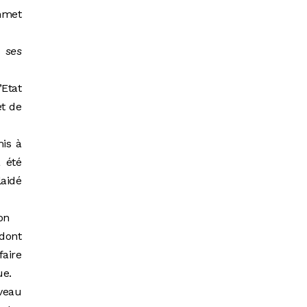
ommet
 ses
’Etat
et de
is à
 été
laidé
on
 dont
aire
ue.
veau