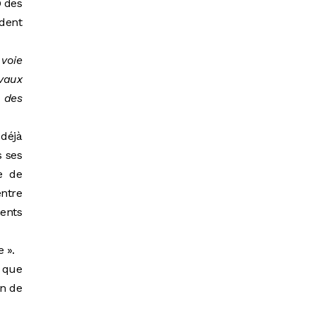
D des
ident
voie
avaux
s des
déjà
s ses
e de
entre
ents
e ».
é que
on de