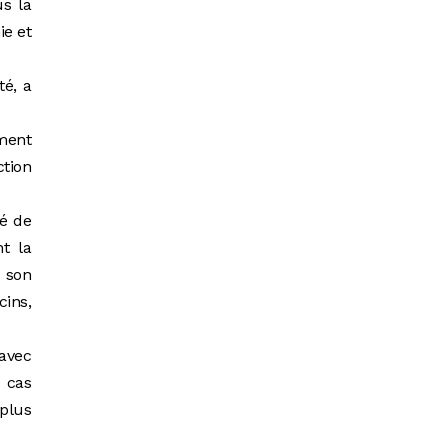
us la
ie et
té, a
ement
ction
vé de
t la
r son
ins,
avec
 cas
 plus