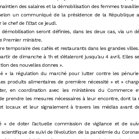
maintien des salaires et la démobilisation des femmes travaill
 selon un communiqué de la présidence de la République a
le chef de l’Etat ce jeudi.
 démobilisation seront définies, dans les deux cas, via un d
e Premier ministre.
ure temporaire des cafés et restaurants dans les grandes villes
rtir de dimanche à 1h et s’étaleront jusqu’au 4 avril. Elles s
ction des nouvelles donnes ».
 « la régulation du marché pour lutter contre les pénurie
 les produits alimentaires de première nécessité » et « char
etter, en coordination avec les ministères du Commerce e
t de prendre les mesures nécessaires à leur encontre, dont la
et locaux et leur signalement à travers les médias avant d
 « de doter l’actuelle commission de vigilance et de suiv
 scientifique de suivi de l’évolution de la pandémie du Corona