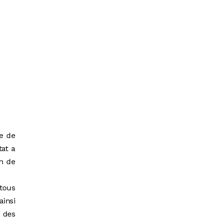
ie de
tat a
en de
 tous
ainsi
s des