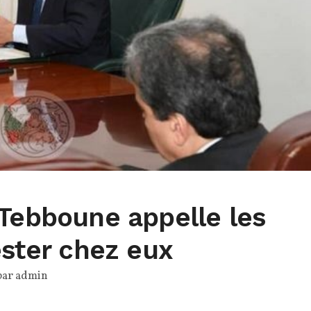
 Tebboune appelle les
ester chez eux
par
admin