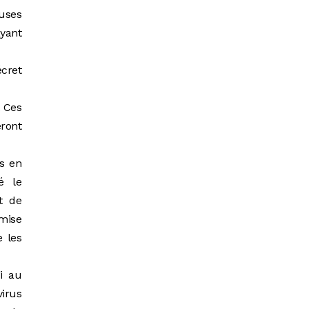
euses
yant
écret
. Ces
eront
s en
gé le
t de
 mise
e les
i au
virus