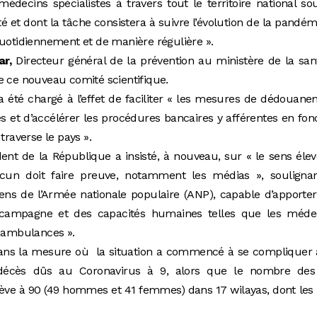
decins spécialistes à travers tout le territoire national so
é et dont la tâche consistera à suivre l’évolution de la pandém
quotidiennement et de manière régulière ».
ar,
Directeur général de la prévention au ministère de la san
e ce nouveau comité scientifique.
a été chargé à l’effet de faciliter « les mesures de dédouan
s et d’accélérer les procédures bancaires y afférentes en fon
traverse le pays ».
ent de la République a insisté, à nouveau, sur « le sens éle
acun doit faire preuve, notamment les médias », soulignan
yens de l’Armée nationale populaire (ANP), capable d’apporte
 campagne et des capacités humaines telles que les médec
t ambulances ».
ans la mesure où la situation a commencé à se compliquer 
décès dûs au Coronavirus à 9, alors que le nombre des
lève à 90 (49 hommes et 41 femmes) dans 17 wilayas, dont les