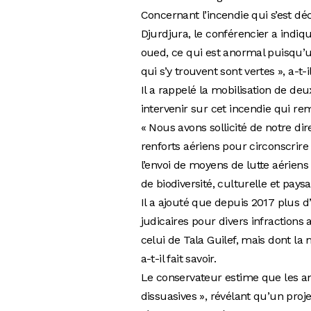
Concernant l’incendie qui s’est dé
Djurdjura, le conférencier a indiqué
oued, ce qui est anormal puisqu’u
qui s’y trouvent sont vertes », a-t-i
Il a rappelé la mobilisation de de
intervenir sur cet incendie qui re
« Nous avons sollicité de notre dire
renforts aériens pour circonscrire
l’envoi de moyens de lutte aériens
de biodiversité, culturelle et paysag
Il a ajouté que depuis 2017 plus 
judicaires pour divers infractions
celui de Tala Guilef, mais dont la 
a-t-il fait savoir.
Le conservateur estime que les am
dissuasives », révélant qu’un proj