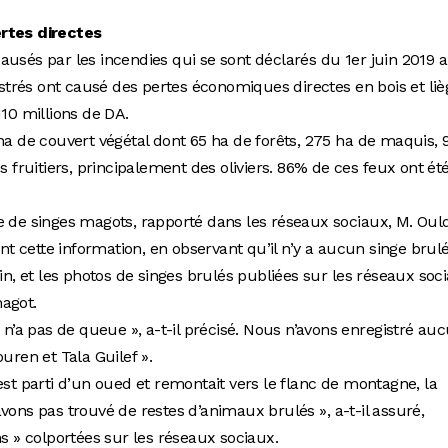
ertes directes
ausés par les incendies qui se sont déclarés du 1er juin 2019 
gistrés ont causé des pertes économiques directes en bois et liè
110 millions de DA.
ha de couvert végétal dont 65 ha de forêts, 275 ha de maquis, 
s fruitiers, principalement des oliviers. 86% de ces feux ont ét
e de singes magots, rapporté dans les réseaux sociaux, M. Oul
 cette information, en observant qu’il n’y a aucun singe brul
uin, et les photos de singes brulés publiées sur les réseaux soc
agot.
e n’a pas de queue », a-t-il précisé. Nous n’avons enregistré au
uren et Tala Guilef ».
est parti d’un oued et remontait vers le flanc de montagne, la
vons pas trouvé de restes d’animaux brulés », a-t-il assuré,
ns » colportées sur les réseaux sociaux.