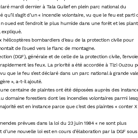
claré mardi dernier à Tala Guilef en plein parc national du
 qu’il s’agit d’un « incendie volontaire, vu que le feu est parti 
n oued est l’endroit le plus humide dans une forêt et les plan
l expliqué.
ux hélicoptères bombardiers d’eau de la protection civile pour
montait de l’oued vers le flanc de montagne.
ction (DGF), générale et de celle de la protection civile, l’envoi
 rapidement les feux. La priorité a été accordée à Tizi Ouzou 
 vu que le feu s’est déclaré dans un parc national à grande val
ère », a-t-il ajouté.
d’une centaine de plaintes ont été déposées auprès des instanc
 au domaine forestiers dont les incendies volontaires parmi les
majorité est en instance parce que c’est des plaintes « conter X 
endes prévues dans la loi du 23 juin 1984 « ne sont plus
et d’une nouvelle loi est en cours d’élaboration par la DGF sous