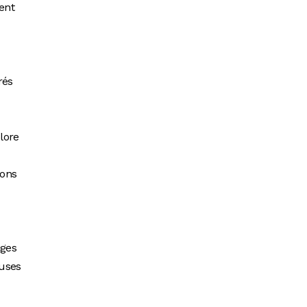
ment
rés
lore
lons
ages
euses