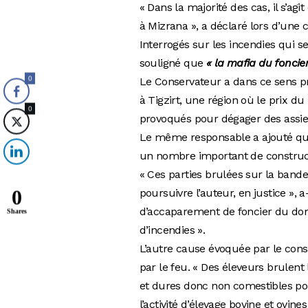
« Dans la majorité des cas, il s’ag
à Mizrana », a déclaré lors d’une
Interrogés sur les incendies qui se 
souligné que
« la mafia du foncie
0
Le Conservateur a dans ce sens pr
à Tigzirt, une région où le prix du
0
provoqués pour dégager des assiet
Le même responsable a ajouté que 
un nombre important de constructio
« Ces parties brulées sur la bande 
0
poursuivre l’auteur, en justice », a
d’accaparement de foncier du doma
Shares
d’incendies ».
L’autre cause évoquée par le cons
par le feu. « Des éleveurs brulent
et dures donc non comestibles pour
l’activité d’élevage bovine et ovine