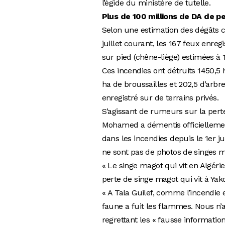
l’égide du ministère de tutelle.
Plus de 100 millions de DA de p
Selon une estimation des dégâts c
juillet courant, les 167 feux enre
sur pied (chêne-liège) estimées à 
Ces incendies ont détruits 1450,5 
ha de broussailles et 202,5 d’arbre
enregistré sur de terrains privés.
S’agissant de rumeurs sur la pert
Mohamed a démentis officiellement
dans les incendies depuis le 1er j
ne sont pas de photos de singes m
« Le singe magot qui vit en Algéri
perte de singe magot qui vit à Yako
« A Tala Guilef, comme l’incendie 
faune a fuit les flammes. Nous n’a
regrettant les « fausse informatio