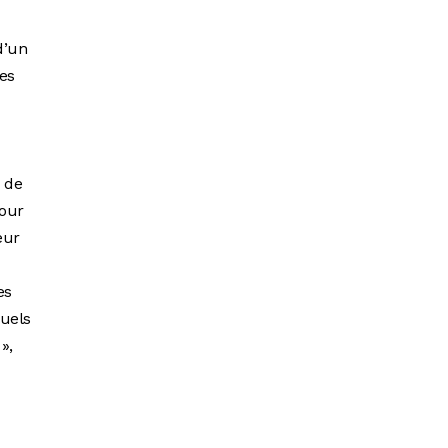
d’un
tes
e de
pour
eur
es
quels
»,