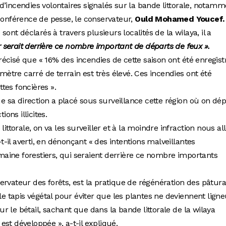
it d’incendies volontaires signalés sur la bande littorale, notam
 conférence de pesse, le conservateur,
Ould Mohamed Youcef.
sont déclarés à travers plusieurs localités de la wilaya, il a
r serait derrière ce nombre important de départs de feux ».
écisé que « 16% des incendies de cette saison ont été enregist
 mètre carré de terrain est très élevé. Ces incendies ont été
tes foncières ».
sa direction a placé sous surveillance cette région où on dép
ns illicites.
littorale, on va les surveiller et à la moindre infraction nous al
-t-il averti, en dénonçant « des intentions malveillantes
ine forestiers, qui seraient derrière ce nombre importants
ervateur des forêts, est la pratique de régénération des pâtur
 le tapis végétal pour éviter que les plantes ne deviennent lign
 le bétail, sachant que dans la bande littorale de la wilaya
s est développée », a-t-il expliqué.