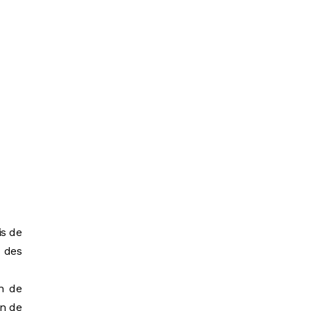
is de
 des
in de
on de