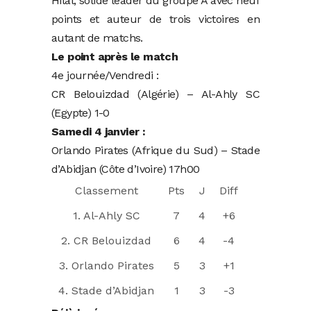
Hilal, solide leader du groupe A avec neuf
points et auteur de trois victoires en
autant de matchs.
Le point après le match
4e journée/Vendredi :
CR Belouizdad (Algérie) – Al-Ahly SC
(Egypte) 1-0
Samedi 4 janvier :
Orlando Pirates (Afrique du Sud) – Stade
d’Abidjan (Côte d’Ivoire) 17h00
Classement
Pts
J
Diff
1. Al-Ahly SC
7
4
+6
2. CR Belouizdad
6
4
-4
3. Orlando Pirates
5
3
+1
4. Stade d’Abidjan
1
3
-3