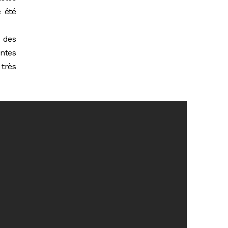
e été
 des
entes
très