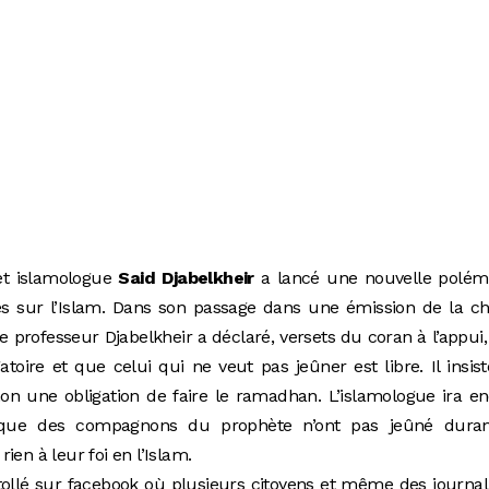
t islamologue
Said Djabelkheir
a lancé une nouvelle polém
bres sur l’Islam. Dans son passage dans une émission de la c
 le professeur Djabelkheir a déclaré, versets du coran à l’appui
atoire et que celui qui ne veut pas jeûner est libre. Il insis
non une obligation de faire le ramadhan. L’islamologue ira e
que des compagnons du prophète n’ont pas jeûné duran
ien à leur foi en l’Islam.
tollé sur facebook où plusieurs citoyens et même des journal