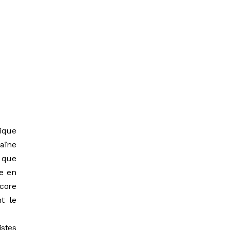
ique
haîne
, que
te en
ncore
t le
istes