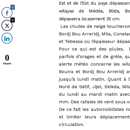
Est et de l’Est du pays dépassant
0
wilayas de Médéa, Blida, Bo
dépassera localement 35 cm.
0
Les chutes de neige toucheront 
Bordj Bou Arreridj, Mila, Cons
et Tébessa où l’épaisseur dépas
Pour ce qui est des pluies, 
0
parfois d’orages et de grêle, q
alerte météo concerne les wil
Shares
Bouira et Bordj Bou Arreridj
jusqu’à lundi matin. Quant à l
Nord de Sétif, Jijel, Skikda, M
du lundi au mardi matin avec
mm. Des rafales de vent sous 
De ce fait les automobilistes 
et limiter leurs déplacemen
circulation.