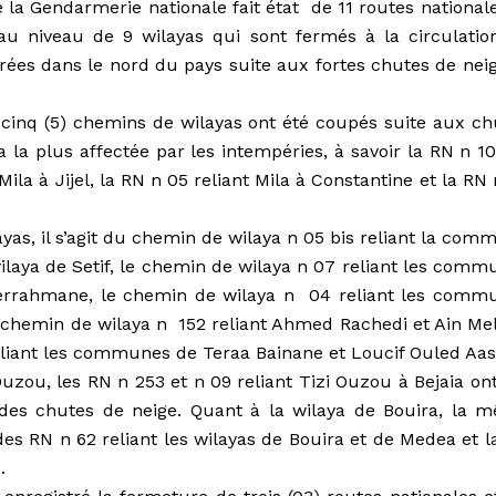
a Gendarmerie nationale fait état de 11 routes nationale
u niveau de 9 wilayas qui sont fermés à la circulatio
rées dans le nord du pays suite aux fortes chutes de neig
t cinq (5) chemins de wilayas ont été coupés suite aux ch
a la plus affectée par les intempéries, à savoir la RN n 1
Mila à Jijel, la RN n 05 reliant Mila à Constantine et la RN
as, il s’agit du chemin de wilaya n 05 bis reliant la com
wilaya de Setif, le chemin de wilaya n 07 reliant les comm
rrahmane, le chemin de wilaya n 04 reliant les comm
e chemin de wilaya n 152 reliant Ahmed Rachedi et Ain Me
eliant les communes de Teraa Bainane et Loucif Ouled Aas
Ouzou, les RN n 253 et n 09 reliant Tizi Ouzou à Bejaia on
des chutes de neige. Quant à la wilaya de Bouira, la 
des RN n 62 reliant les wilayas de Bouira et de Medea et l
.