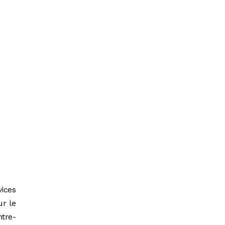
vices
ur le
ntre-