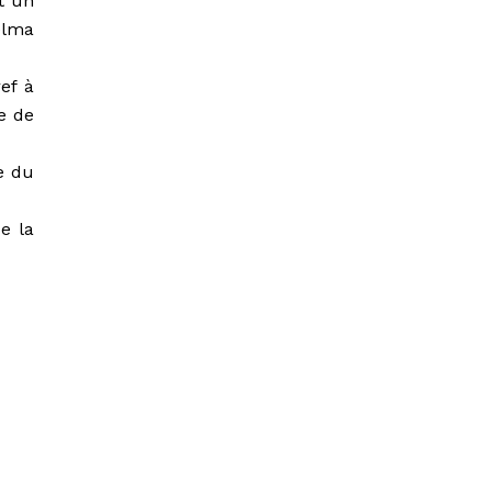
t un
elma
ef à
e de
e du
e la