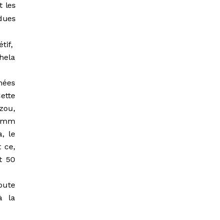
t les
dues
étif,
hela
nées
ette
zou,
0 mm
, le
 ce,
t 50
oute
à la