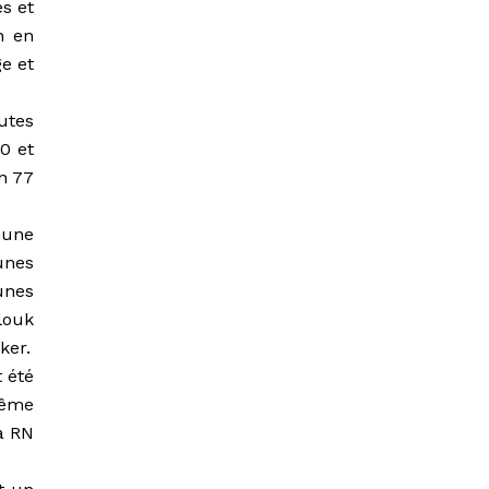
s et
n en
e et
utes
00 et
 n 77
mune
unes
unes
louk
ker.
t été
même
a RN