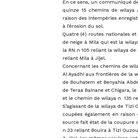
En ce sens, un communiqué de l
quinze 15 chemins de wilaya a
raison des intempéries enregist
à l’érosion du sol.
Quatre (4) routes nationales e
de neige à Mila qui est la wilay
la RN n 105 reliant la wilaya de 
reliant Mila à Jijel.
Concernant les chemins de wilay
Al Ayadhi aux frontières de la 
de Bouhatem et Benyahia Abde
de Teraa Bainane et Chigara, l
et le chemin de wilaya n 135 r
S’agissant de la wilaya de Tizi 
coupées également en raison 
source fait état de la coupure 
n 33 reliant Bouira à Tizi Ouzou