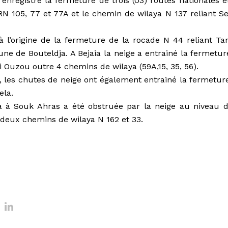
 enregistré la fermeture de trois (03) routes nationales e
 RN 105, 77 et 77A et le chemin de wilaya N 137 reliant S
à l’origine de la fermeture de la rocade N 44 reliant Tar
 de Bouteldja. A Bejaia la neige a entrainé la fermetur
zi Ouzou outre 4 chemins de wilaya (59A,15, 35, 56).
, les chutes de neige ont également entrainé la fermetur
ela.
a à Souk Ahras a été obstruée par la neige au niveau d
deux chemins de wilaya N 162 et 33.