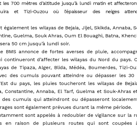
 les 700 mètres d’altitude jusqu’à lundi matin et affecteron
uira et Tizi-Ouzou où l’épaisseur des neiges atten
également les wilayas de Bejaia, Jijel, Skikda, Annaba, S
tantine, Guelma, Souk Ahras, Oum El Bouaghi, Batna, Khenc
sera 50 cm jusqu’à lundi soir.
le BMS annonce de fortes averses de pluie, accompag
ui continueront d’affecter les wilayas du Nord du pays. C
ayas de Tipaza, Alger, Blida, Médéa, Boumerdes, Tizi-Ou
 avec des cumuls pouvant atteindre ou dépasser les 3
’Est du pays, les pluies toucheront les wilayas de Bejaia
ila, Constantine, Annaba, El Tarf, Guelma et Souk-Ahras et
 des cumuls qui atteindront ou dépasseront localemen
orages sont également prévues durant la même période.
notamment sont appelés à redoubler de vigilance sur la r
ts en raison de plusieurs routes qui sont coupées 