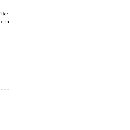
tler,
de la