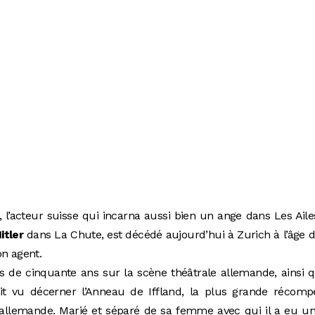
, l’acteur suisse qui incarna aussi bien un ange dans Les Ail
itler
dans La Chute, est décédé aujourd’hui à Zurich à l’âge 
on agent.
us de cinquante ans sur la scène théâtrale allemande, ainsi 
était vu décerner l’Anneau de Iffland, la plus grande récom
allemande. Marié et séparé de sa femme avec qui il a eu un 