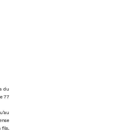
es du
de 77
qu’au
pense
fils,