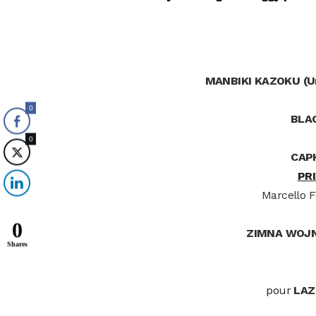
MANBIKI KAZOKU (Une
0
BLA
0
CAP
PR
Marcello 
0
ZIMNA WOJN
Shares
pour
LAZ