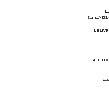
P
Samal YES
LE LIVR
ALL THE
YAN