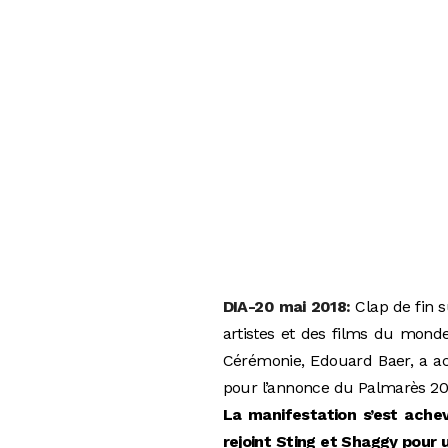
DIA-20 mai 2018:
Clap de fin s
artistes et des films du mond
Cérémonie, Edouard Baer, a acc
pour l’annonce du Palmarès 20
La manifestation s’est achev
rejoint Sting et Shaggy pour 