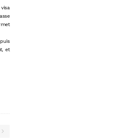
 visa
lasse
ermet
puis
t, et