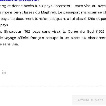
e rang et donne accès à 40 pays librement – sans visa ou avec
s les moins bien classés du Maghreb. Le passeport marocain se c
 pays. Le document tunisien est quant à lui classé 129e et p
pays.
t Singapour (162 pays sans visa), la Corée du Sud (162) 
e voyage officiel français occupe la 9e place du classemen
 sans visa.
Article suivant