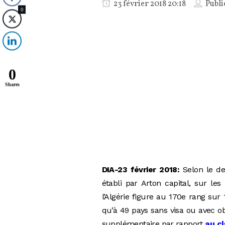
23 février 2018 20:18
Publi
0
0
Shares
DIA-23 février 2018:
Selon le de
établi par Arton capital, sur l
l’Algérie figure au 170e rang su
qu’à 49 pays sans visa ou avec ob
supplémentaire par rapport
au c