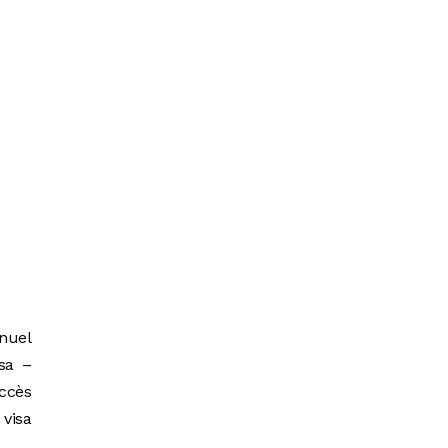
nuel
isa –
accès
 visa