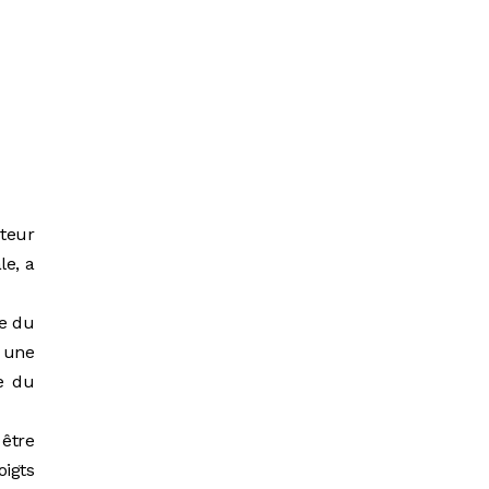
cteur
le, a
le du
s une
e du
 être
oigts