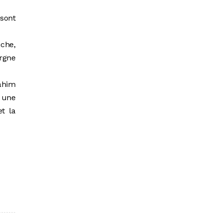
 sont
uche,
argne
rahim
à une
et la