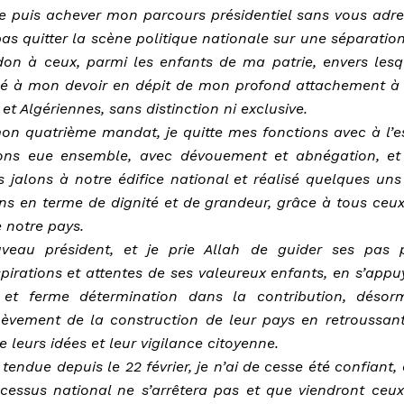
ne puis achever mon parcours présidentiel sans vous adre
s quitter la scène politique nationale sur une séparation
on à ceux, parmi les enfants de ma patrie, envers lesq
qué à mon devoir en dépit de mon profond attachement à 
et Algériennes, sans distinction ni exclusive.
mon quatrième mandat, je quitte mes fonctions avec à l’es
ons eue ensemble, avec dévouement et abnégation, et
 jalons à notre édifice national et réalisé quelques uns
ons en terme de dignité et de grandeur, grâce à tous ceux
 notre pays.
uveau président, et je prie Allah de guider ses pas 
spirations et attentes de ses valeureux enfants, en s’appu
et ferme détermination dans la contribution, désorm
hèvement de la construction de leur pays en retroussant
 leurs idées et leur vigilance citoyenne.
tendue depuis le 22 février, je n’ai de cesse été confiant, 
cessus national ne s’arrêtera pas et que viendront ceux