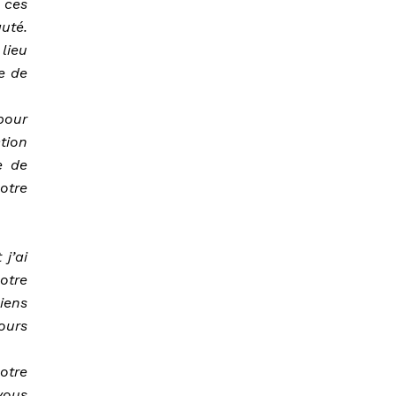
 ces
uté.
lieu
e de
 pour
tion
e de
otre
j’ai
otre
iens
ours
otre
vous