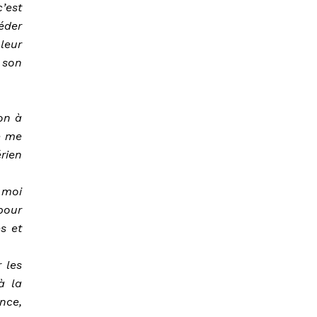
’est
éder
leur
 son
on à
e me
rien
 moi
pour
s et
 les
à la
nce,