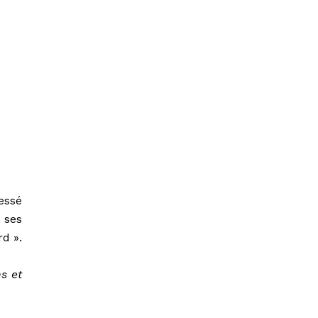
essé
 ses
d ».
ns et