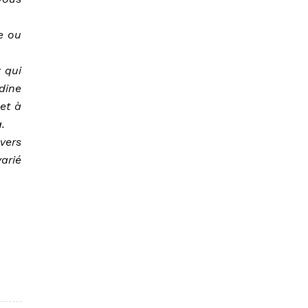
e ou
 qui
dine
et à
.
vers
varié