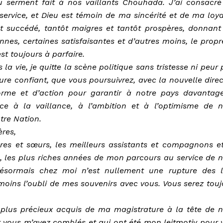
u serment fait à nos vaillants Chouhada. J’ai consacré
service, et Dieu est témoin de ma sincérité et de ma loya
t succédé, tantôt maigres et tantôt prospères, donnant 
nnes, certaines satisfaisantes et d’autres moins, le propr
st toujours à parfaire.
 la vie, je quitte la scène politique sans tristesse ni peur
ure confiant, que vous poursuivrez, avec la nouvelle direc
orme et d’action pour garantir à notre pays davantag
âce à la vaillance, à l’ambition et à l’optimisme de n
tre Nation.
res,
ères et sœurs, les meilleurs assistants et compagnons et 
, les plus riches années de mon parcours au service de n
désormais chez moi n’est nullement une rupture des l
moins l’oubli de mes souvenirs avec vous. Vous serez touj
 plus précieux acquis de ma magistrature à la tête de n
nt vous m’avez comblés et qui ont été mon leitmotiv pour 