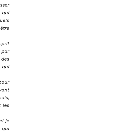
sser
 qui
uels
être
prit
 par
 des
 qui
pour
yant
ais,
 les
et je
 qui