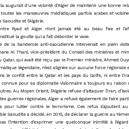
cela augurait d’une volonté d’Alger de maintenir une bonne rel
 toutes les manœuvres médiatiques parfois arabes et voisin
e Saoudite et l’Algérie.
entre Ryad et Alger n’ont jamais été au beau fixe et l’aff
stitué la goutte qui a fait déborder le vase.
ire de la banderole anti-saoudienne intervenait en plein visi
 Al Thani, vice-président du Conseil des ministres et mini
du Qatar, qui avait été reçu par le Premier ministre, Ahmed Ouy
lomatique légendaire, n’est alignée sur aucune force régionale 
s le conflit entre le Qatar et les pays du Golfe, ni entre l’Ir
est connue pour sa diplomatie visionnaire a toujours eu raison
utres. Au Moyen Orient, l’Algérie refuse d’attaquer l’Iran, d’isol
des guerres régionales. Alger a refusé également de faire part
 pour lutter contre le terrorisme. Ces refus s’ajoutent au
rabie Saoudite a décidé, en 2015, de déclarer la guerre au Yéme
 pas l’intention d’exprimer une quelconque inimitié à l’égar