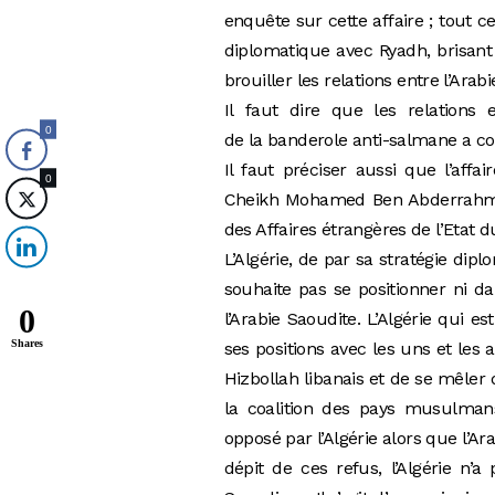
enquête sur cette affaire ; tout 
diplomatique avec Ryadh, brisant
brouiller les relations entre l’Arabi
Il faut dire que les relations 
0
de la banderole anti-salmane a con
Il faut préciser aussi que l’affa
0
Cheikh Mohamed Ben Abderrahmane
des Affaires étrangères de l’Etat 
L’Algérie, de par sa stratégie dip
souhaite pas se positionner ni dan
0
l’Arabie Saoudite. L’Algérie qui 
Shares
ses positions avec les uns et les a
Hizbollah libanais et de se mêler 
la coalition des pays musulmans
opposé par l’Algérie alors que l’A
dépit de ces refus, l’Algérie n’a