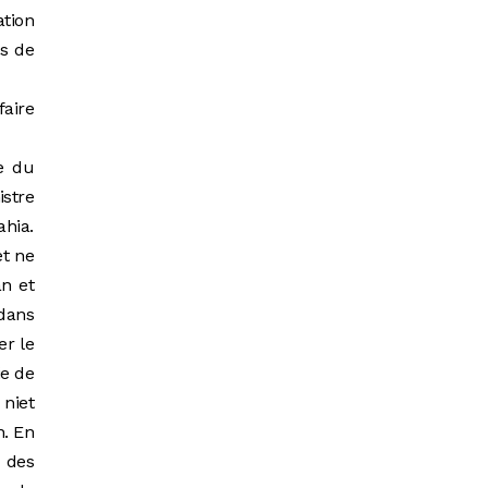
ation
es de
aire
te du
stre
ahia.
et ne
an et
 dans
er le
ie de
 niet
n. En
d des