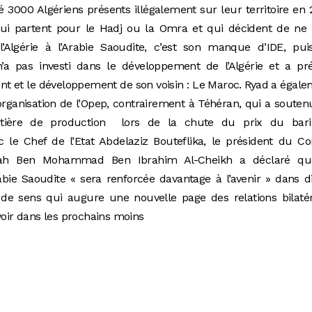
 3000 Algériens présents illégalement sur leur territoire en 
s qui partent pour le Hadj ou la Omra et qui décident de ne
’Algérie à l’Arabie Saoudite, c’est son manque d’IDE, pui
a pas investi dans le développement de l’Algérie et a pré
nt et le développement de son voisin : Le Maroc. Ryad a égal
organisation de l’Opep, contrairement à Téhéran, qui a souten
matière de production lors de la chute du prix du bari
 le Chef de l’Etat Abdelaziz Bouteflika, le président du Co
lah Ben Mohammad Ben Ibrahim Al-Cheikh a déclaré qu
Arabie Saoudite « sera renforcée davantage à l’avenir » dans d
 de sens qui augure une nouvelle page des relations bilaté
 voir dans les prochains moins