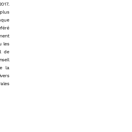
2017.
 plus
sque
féré
ement
u les
l de
nseil
e la
ivers
rales