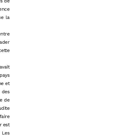
rs de
rence
ue la
entre
eader
cette
avait
pays
me et
 des
re de
udite
faire
r est
. Les