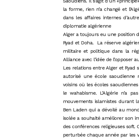
Saoudiens. Il s’agit d’un «princip
la forme, rien n’a changé et l’A
dans les affaires internes d’autr
diplomatie algérienne
Alger a toujours eu une position d
Ryad et Doha. La réserve algérien
militaire et politique dans la r
Alliance avec l’idée de l’opposer 
Les relations entre Alger et Ryad 
autorisé une école saoudienne 
voisins où les écoles saoudienne
le wahabisme. L’Algérie n’a p
mouvements islamistes durant la
Ben Laden qui a dévoilé au monde 
isolée a souhaité améliorer son i
des conférences religieuses soft. 
perturbée chaque année par les vi