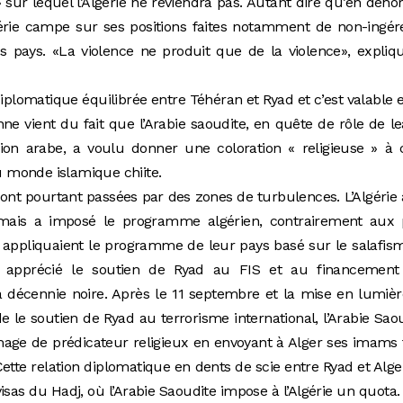
e» sur lequel l’Algérie ne reviendra pas. Autant dire qu’en deho
lgérie campe sur ses positions faites notamment de non-ingé
es pays. «La violence ne produit que de la violence», expliq
iplomatique équilibrée entre Téhéran et Ryad et c’est valable 
ne vient du fait que l’Arabie saoudite, en quête de rôle de l
égion arabe, a voulu donner une coloration « religieuse » à 
au monde islamique chiite.
sont pourtant passées par des zones de turbulences. L’Algérie 
mais a imposé le programme algérien, contrairement aux 
s appliquaient le programme de leur pays basé sur le salafis
as apprécié le soutien de Ryad au FIS et au financement
 décennie noire. Après le 11 septembre et la mise en lumiè
le soutien de Ryad au terrorisme international, l’Arabie Sao
mage de prédicateur religieux en envoyant à Alger ses imams 
Cette relation diplomatique en dents de scie entre Ryad et Alge
sas du Hadj, où l’Arabie Saoudite impose à l’Algérie un quota