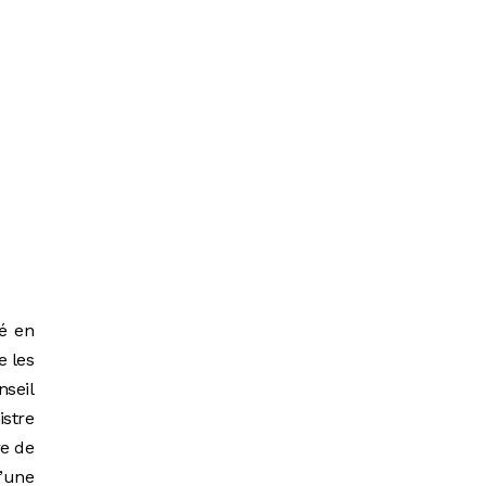
né en
e les
nseil
istre
re de
d’une