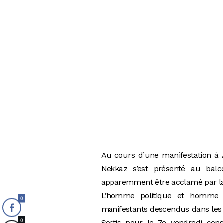
Au cours d’une manifestation à 
Nekkaz s’est présenté au bal
apparemment être acclamé par la f
L’homme politique et homme d’
0
manifestants descendus dans les 
0
Sortis pour le 7e vendredi con