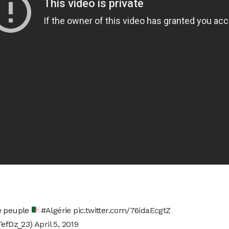
le peuple
#Algérie
pic.twitter.com/76idaEcgtZ
efDz_23)
April 5, 2019