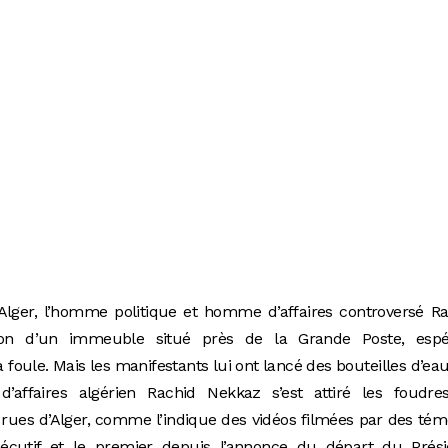
Alger, l’homme politique et homme d’affaires controversé R
con d’un immeuble situé près de la Grande Poste, espé
oule. Mais les manifestants lui ont lancé des bouteilles d’eau
affaires algérien Rachid Nekkaz s’est attiré les foudre
rues d’Alger, comme l’indique des vidéos filmées par des tém
sécutif et le premier depuis l’annonce du départ du Prési