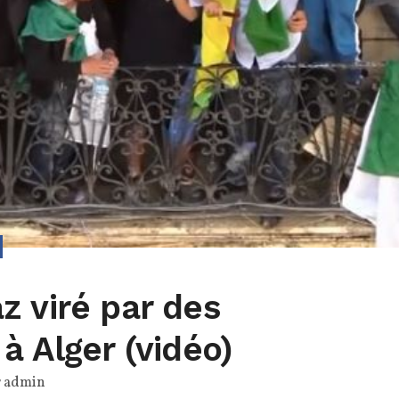
z viré par des
à Alger (vidéo)
r
admin