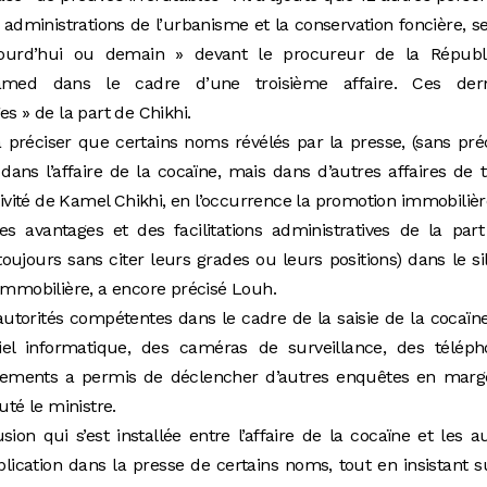
administrations de l’urbanisme et la conservation foncière, s
ourd’hui ou demain » devant le procureur de la Républ
med dans le cadre d’une troisième affaire. Ces dern
s » de la part de Chikhi.
à préciser que certains noms révélés par la presse, (sans pré
dans l’affaire de la cocaïne, mais dans d’autres affaires de t
ctivité de Kamel Chikhi, en l’occurrence la promotion immobilièr
s avantages et des facilitations administratives de la par
oujours sans citer leurs grades ou leurs positions) dans le si
 immobilière, a encore précisé Louh.
 autorités compétentes dans le cadre de la saisie de la cocaïn
l informatique, des caméras de surveillance, des téléph
ipements a permis de déclencher d’autres enquêtes en marg
uté le ministre.
ion qui s’est installée entre l’affaire de la cocaïne et les a
blication dans la presse de certains noms, tout en insistant s