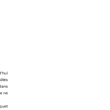
d’hui
lités
 dans
de ne
rquet