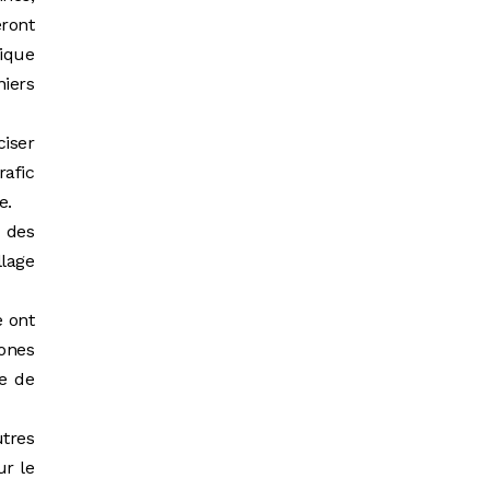
eront
ique
iers
ciser
rafic
e.
t des
llage
e ont
ones
e de
utres
ur le