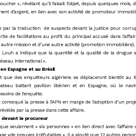
boucher », révélant qu’il faisait l’objet, depuis quelques mois, 
ment d’argent, en lien avec son activité de promoteur immobil
ée par la traduction de suspects devant la justice pour corru
tie de facilitations au profit du principal accusé dans l’affai
autre mission et d’une autre activité (promotion immobilière).
e, Louh a indiqué que la quantité et la qualité de la drogue s
éseau international ».
en Espagne et au Brésil
 que des enquêteurs algériens se déplaceront bientôt au Br
ateau battant pavillon libérien et en Espagne, où le navir
 besoins de l’enquête.
it convoqué la presse à l’APN en marge de l’adoption d’un proj
s révélés par la presse dans cette affaire.
 devant le procureur
 que seulement « six personnes » en lien direct avec l’affaire 
se «de preuves irréfutables ». Il a ajouté que 12 autres perso