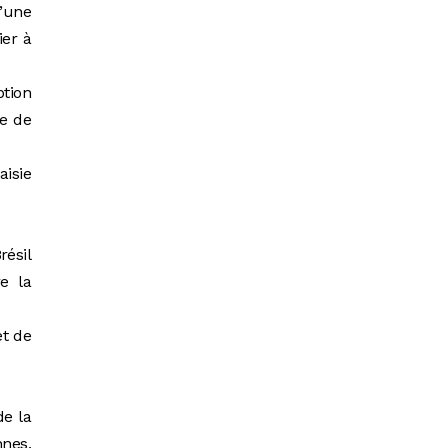
d’une
ier à
ption
re de
aisie
ésil
e la
et de
de la
nnes,