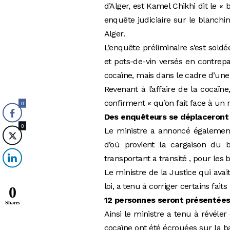
d’Alger, est Kamel Chikhi dit le « 
enquête judiciaire sur le blanchi
Alger.
L’enquête préliminaire s’est sold
et pots-de-vin versés en contrepar
cocaïne, mais dans le cadre d’une 
Revenant à l’affaire de la cocaïn
confirment « qu’on fait face à un r
0
Des enquêteurs se déplaceront 
0
Le ministre a annoncé également
d’où provient la cargaison du b
transportant a transité , pour les
Le ministre de la Justice qui ava
loi, a tenu à corriger certains fait
0
12 personnes seront présentées
Shares
Ainsi le ministre a tenu à révéler
cocaïne ont été écrouées sur la ba