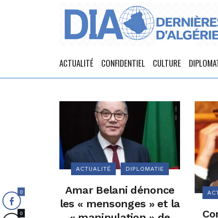
ACTUALITÉ
CONFIDENTIEL
CULTURE
DIPLOMA
ACTUALITÉ
DIPLOMATIE
Amar Belani dénonce
0
AC
les « mensonges » et la
Con
0
« manipulation » de