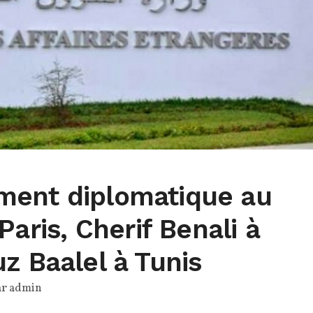
ent diplomatique au
Paris, Cherif Benali à
z Baalel à Tunis
ar
admin