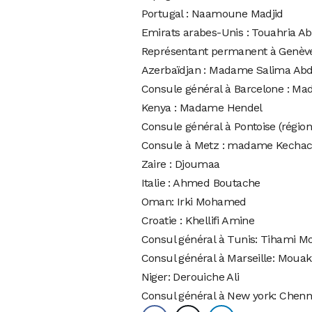
Portugal : Naamoune Madjid
Emirats arabes-Unis : Touahria A
Représentant permanent à Genève
Azerbaïdjan : Madame Salima Ab
Consule général à Barcelone : M
Kenya : Madame Hendel
Consule général à Pontoise (régi
Consule à Metz : madame Kechac
Zaire : Djoumaa
Italie : Ahmed Boutache
Oman: Irki Mohamed
Croatie : Khellifi Amine
Consul général à Tunis: Tihami 
Consul général à Marseille: Mouak
Niger: Derouiche Ali
Consul général à New york: Chenn