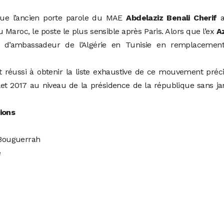
que l’ancien porte parole du MAE
Abdelaziz Benali Cherif
a
aroc, le poste le plus sensible après Paris. Alors que l’ex
A
’ambassadeur de l’Algérie en Tunisie en remplacemen
 réussi à obtenir la liste exhaustive de ce mouvement préc
llet 2017 au niveau de la présidence de la république sans j
tions
Bouguerrah
e