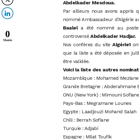
Abdelkader Mesdoua.
Par ailleurs nous avons appris 
nommé Ambassadeur d’Algérie au M
Baalel
a été nommé au poste d
0
controversé
Abdelkader Hadjar.
Shares
Nos confères du site
Algérie1
ont
que la liste a été déposée en jui
être validée.
Voici la liste des autres nomina
Mozambique : Mohamed Meziane
Grande Bretagne : Abderahmane 
ONU (New York) : Mimouni Sofian
Pays-Bas : Megramane Lounes
Egypte : Laadjouzi Mohand Salah
Chili : Berrah Sofiane
Turquie : Adjabi
Espagne : Milat Toufik