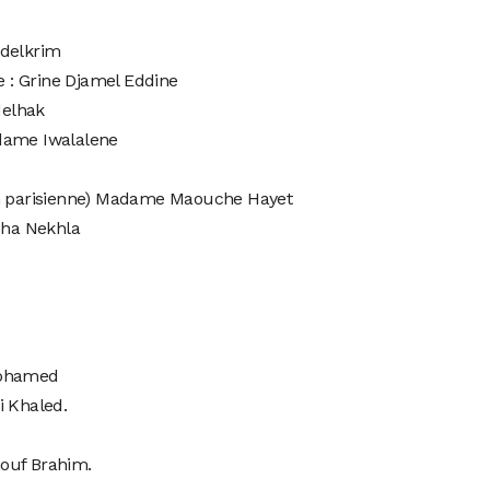
bdelkrim
 : Grine Djamel Eddine
delhak
adame Iwalalene
on parisienne) Madame Maouche Hayet
ha Nekhla
Mohamed
i Khaled.
ouf Brahim.