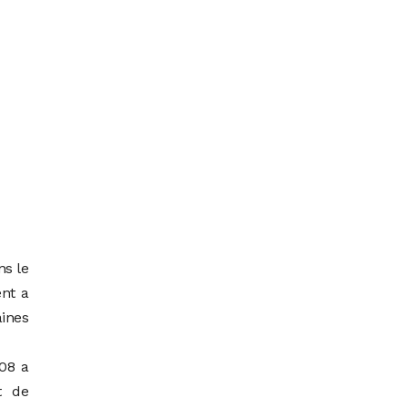
ns le
ent a
aines
08 a
t de