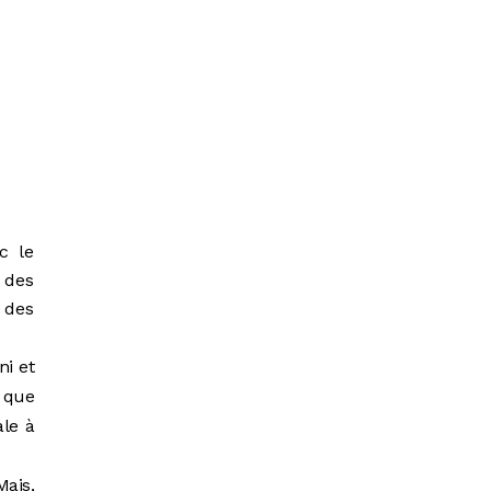
c le
 des
 des
ni et
r que
ale à
Mais,