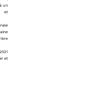
 à un
) et
onale
caine
embre
 2021
er et