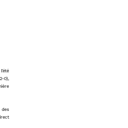
l’été
-0),
ière
 des
irect