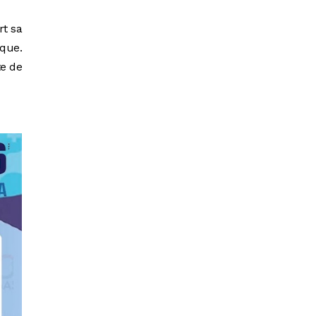
rt sa
que.
te de