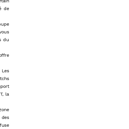
rtain
é de
Coupe
vous
es du
offre
. Les
tchs
Sport
T, la
zone
é des
ffuse