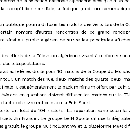
matchs de la sélection nationale algérienne ainsi que d’un ce
 la compétition mondiale, a indiqué jeudi un communiqu
sion publique pourra diffuser les matchs des Verts lors de la 
ertain nombre d’autres rencontres de ce grand rendez-
nt ainsi au public algérien de suivre les principales affich
.
 des efforts de la Télévision algérienne visant à renforcer son 
s des téléspectateurs.
aurait acheté les droits pour 10 matchs de la Coupe du Monde
er tour. un match des 16e, deux matchs des quarts, deux ma
et finale. C’est généralement le pack minimum offert par Bein 
élévisions en questions doivent diffuser les matchs sur la TN
te étant exclusivement consacré à Bein Sport.
e un total de 104 matchs. La répartition varie selon la 
iciels :En France : Le groupe beIN Sports diffuse l’intégralit
ès gratuit, le groupe M6 (incluant W9 et la plateforme M6+) di