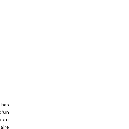
 bas
d’un
s au
aire