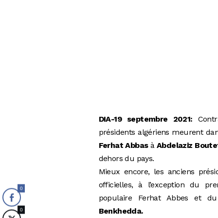
DIA-19 septembre 2021:
Contra
présidents algériens meurent dans
Ferhat Abbas
à
Abdelaziz Boute
dehors du pays.
Mieux encore, les anciens prési
officielles, à l’exception du 
0
populaire Ferhat Abbes et du
Benkhedda.
0