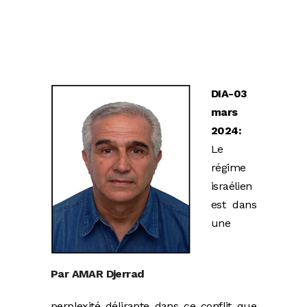
DIA-03
mars
2024:
Le
régime
israélien
est dans
une
Par AMAR Djerrad
perplexité délirante dans ce conflit que