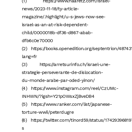
(1) https://www.haaretz.com/israel-
news/2023-11-18/ty-article-
magazine/.highlight/u-s-jews-now-see-
israel-as-an-at-risk-dependent-
child/0000018b-df36-d867-abab-
dfb6c0e70000
(2) https://books.openedition.org/septentrion/48743
lang=fr
(3) https://arretsurinfo.ch/israel-une-
strategie-perseverante-de-dislocation-
du-monde-arabe-par-oded-yinon/
(4) https://www.instagram.com/reel/CzUMc-
INHWN/?igsh=Y21pOWsxZjBveDB4
(5) https://www.ranker.com/list/japanese-
torture-wwii/peterdugre
(6) https://twitter.com/tinord59/status/174293968
s