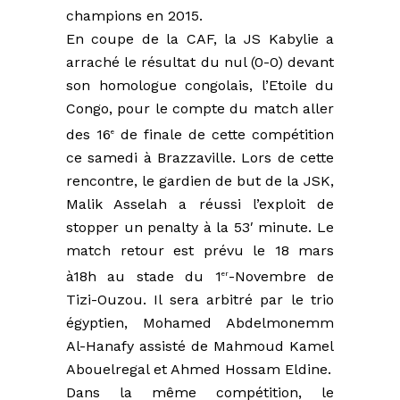
champions en 2015.
En coupe de la CAF, la JS Kabylie a
arraché le résultat du nul (0-0) devant
son homologue congolais, l’Etoile du
Congo, pour le compte du match aller
des 16
de finale de cette compétition
e
ce samedi à Brazzaville. Lors de cette
rencontre, le gardien de but de la JSK,
Malik Asselah a réussi l’exploit de
stopper un penalty à la 53′ minute. Le
match retour est prévu le 18 mars
à18h au stade du 1
-Novembre de
er
Tizi-Ouzou. Il sera arbitré par le trio
égyptien, Mohamed Abdelmonemm
Al-Hanafy assisté de Mahmoud Kamel
Abouelregal et Ahmed Hossam Eldine.
Dans la même compétition, le