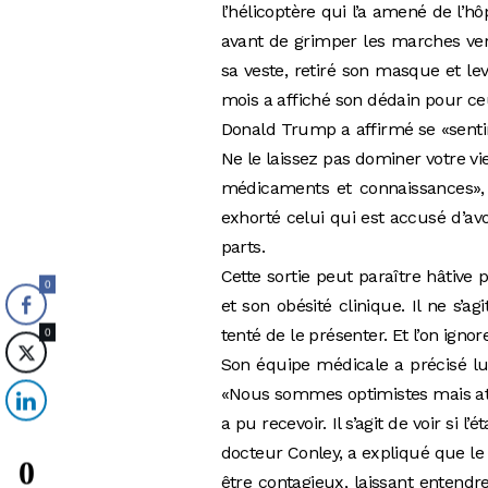
l’hélicoptère qui l’a amené de l’hô
avant de grimper les marches vers 
sa veste, retiré son masque et le
mois a affiché son dédain pour ce
Donald Trump a affirmé se «sentir
Ne le laissez pas dominer votre v
médicaments et connaissances», 
exhorté celui qui est accusé d’av
parts.
Cette sortie peut paraître hâtive
0
et son obésité clinique. Il ne s’
tenté de le présenter. Et l’on ignore
0
Son équipe médicale a précisé lun
«Nous sommes optimistes mais atte
a pu recevoir. Il s’agit de voir si
docteur Conley, a expliqué que le 
0
être contagieux, laissant entendre