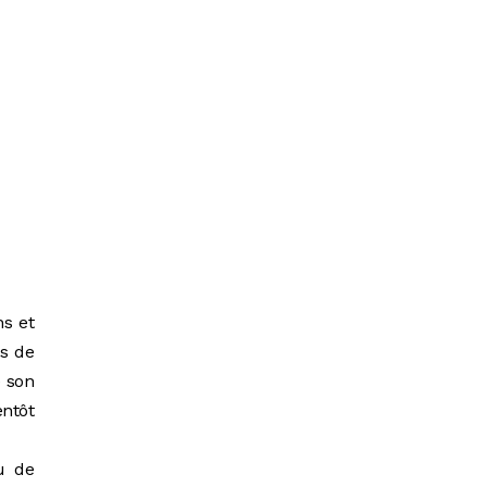
s et
ès de
é son
entôt
u de