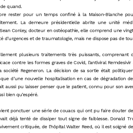
 de quand.
re rester pour un temps confiné à la Maison-Blanche pou
aitement. La demeure présidentielle abrite une unité médi
 Sean Conley, docteur en ostéopathie, elle comprend une ving
ité d’urgences et de traumatologie, mais ne dispose pas de tou
ellement plusieurs traitements très puissants, comprenant 
ace contre les formes graves de Covid, l’antiviral Remdesivir 
a société Regeneron. La décision de sa sortie était politiqu
 risque d’une nouvelle hospitalisation en cas de dégradation d
ait aussi pu laisser penser que le patient, connu pour son ave
ssi bien qu’espéré.
vient ponctuer une série de couacs qui ont pu faire douter d
avait déjà tenté de dissiper tout signe de faiblesse. Donald 
t vivement critiquée, de l’hôpital Walter Reed, où il est soigné d