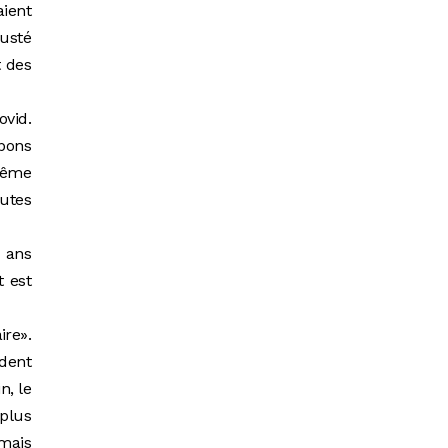
aient
justé
t des
ovid.
 bons
même
outes
4 ans
t est
ire».
ident
n, le
 plus
 mais