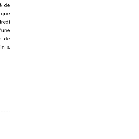
sé de
 que
dredi
d’une
de de
in a