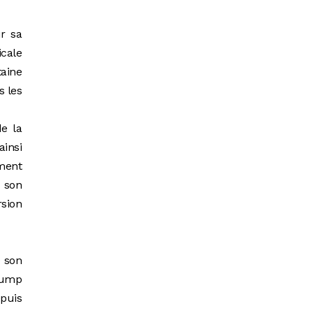
r sa
cale
taine
s les
de la
ainsi
ement
e son
rsion
e son
Trump
epuis