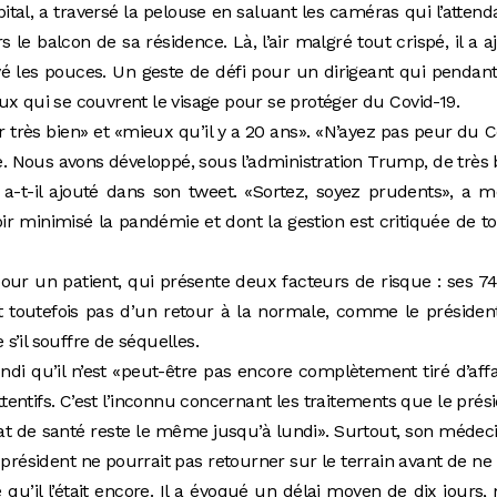
pital, a traversé la pelouse en saluant les caméras qui l’attend
le balcon de sa résidence. Là, l’air malgré tout crispé, il a a
vé les pouces. Un geste de défi pour un dirigeant qui pendan
ux qui se couvrent le visage pour se protéger du Covid-19.
 très bien» et «mieux qu’il y a 20 ans». «N’ayez pas peur du C
ie. Nous avons développé, sous l’administration Trump, de très
a-t-il ajouté dans son tweet. «Sortez, soyez prudents», a 
oir minimisé la pandémie et dont la gestion est critiquée de t
 pour un patient, qui présente deux facteurs de risque : ses 7
agit toutefois pas d’un retour à la normale, comme le présiden
 s’il souffre de séquelles.
di qu’il n’est «peut-être pas encore complètement tiré d’affa
ntifs. C’est l’inconnu concernant les traitements que le prés
 l’état de santé reste le même jusqu’à lundi». Surtout, son médeci
président ne pourrait pas retourner sur le terrain avant de ne
 qu’il l’était encore. Il a évoqué un délai moyen de dix jours,