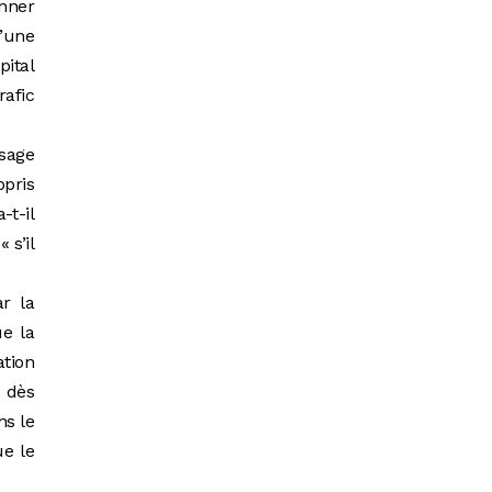
onner
d’une
pital
rafic
sage
ppris
-t-il
 s’il
r la
e la
ation
u dès
ns le
ue le