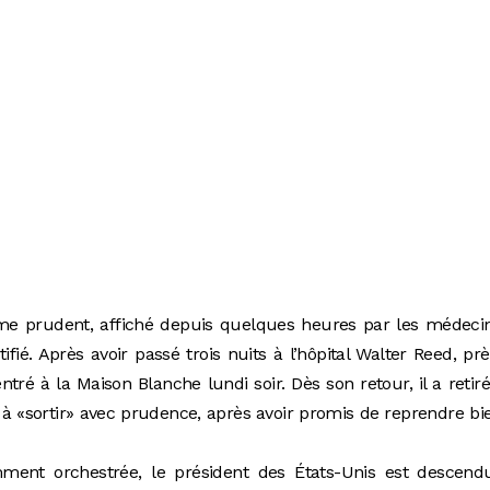
me prudent, affiché depuis quelques heures par les médecin
ifié. Après avoir passé trois nuits à l’hôpital Walter Reed, pr
ré à la Maison Blanche lundi soir. Dès son retour, il a retir
à «sortir» avec prudence, après avoir promis de reprendre bi
ent orchestrée, le président des États-Unis est descend