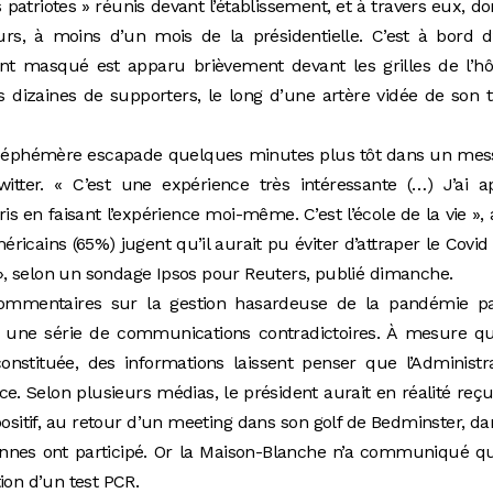
 patriotes » réunis devant l’établissement, et à travers eux, d
urs, à moins d’un mois de la présidentielle. C’est à bord 
nt masqué est apparu brièvement devant les grilles de l’hô
 dizaines de supporters, le long d’une artère vidée de son t
 éphémère escapade quelques minutes plus tôt dans un mes
itter. « C’est une expérience très intéressante (…) J’ai a
is en faisant l’expérience moi-même. C’est l’école de la vie », a
ricains (65%) jugent qu’il aurait pu éviter d’attraper le Covid «
x », selon un sondage Ipsos pour Reuters, publié dimanche.
 commentaires sur la gestion hasardeuse de la pandémie pa
i une série de communications contradictoires. À mesure qu
nstituée, des informations laissent penser que l’Administr
e. Selon plusieurs médias, le président aurait en réalité reç
positif, au retour d’un meeting dans son golf de Bedminster, da
onnes ont participé. Or la Maison-Blanche n’a communiqué q
ion d’un test PCR.