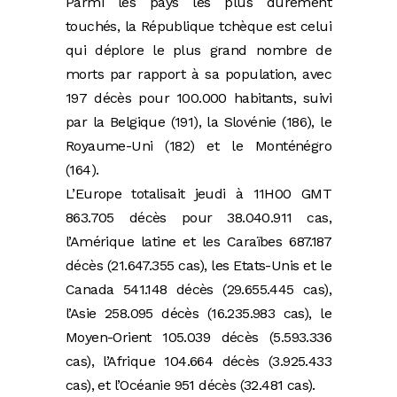
Parmi les pays les plus durement
touchés, la République tchèque est celui
qui déplore le plus grand nombre de
morts par rapport à sa population, avec
197 décès pour 100.000 habitants, suivi
par la Belgique (191), la Slovénie (186), le
Royaume-Uni (182) et le Monténégro
(164).
L’Europe totalisait jeudi à 11H00 GMT
863.705 décès pour 38.040.911 cas,
l’Amérique latine et les Caraïbes 687.187
décès (21.647.355 cas), les Etats-Unis et le
Canada 541.148 décès (29.655.445 cas),
l’Asie 258.095 décès (16.235.983 cas), le
Moyen-Orient 105.039 décès (5.593.336
cas), l’Afrique 104.664 décès (3.925.433
cas), et l’Océanie 951 décès (32.481 cas).