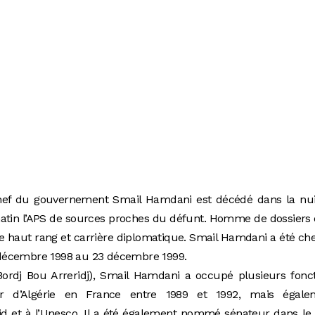
hef du gouvernement Smail Hamdani est décédé dans la nui
 matin l’APS de sources proches du défunt. Homme de dossiers
de haut rang et carrière diplomatique. Smail Hamdani a été ch
décembre 1998 au 23 décembre 1999.
ordj Bou Arreridj), Smail Hamdani a occupé plusieurs fonct
 d’Algérie en France entre 1989 et 1992, mais égale
 et à l’Unesco. Il a été également nommé sénateur dans le 