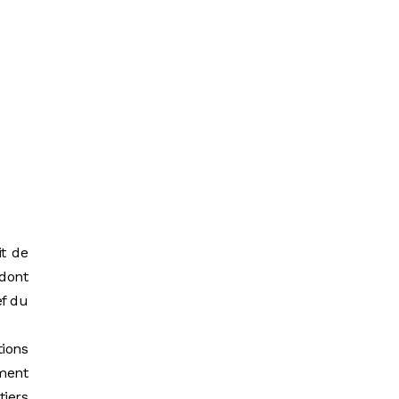
t de
 dont
ef du
ions
ment
tiers