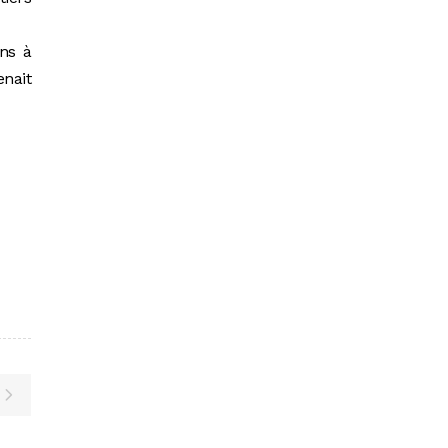
ins à
enait